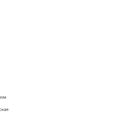
ном
ская