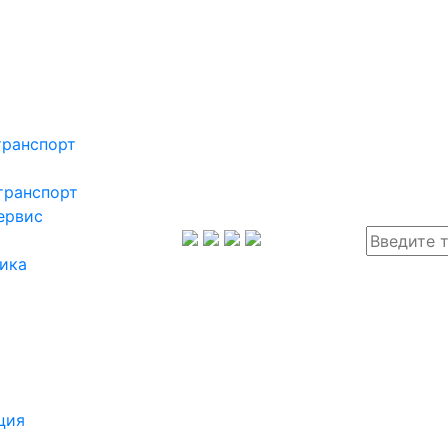
транспорт
транспорт
ервис
ика
ция