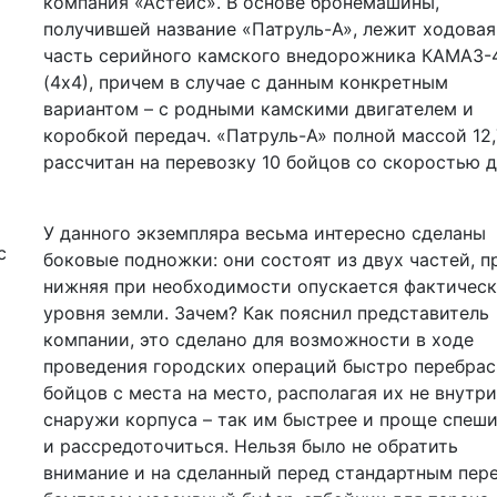
компания «Астейс». В основе бронемашины,
получившей название «Патруль-А», лежит ходовая
часть серийного камского внедорожника КАМАЗ-
(4х4), причем в случае с данным конкретным
вариантом – с родными камскими двигателем и
коробкой передач. «Патруль-А» полной массой 12,
рассчитан на перевозку 10 бойцов со скоростью д
У данного экземпляра весьма интересно сделаны
боковые подножки: они состоят из двух частей, 
нижняя при необходимости опускается фактическ
уровня земли. Зачем? Как пояснил представитель
компании, это сделано для возможности в ходе
проведения городских операций быстро перебра
бойцов с места на место, располагая их не внутри
снаружи корпуса – так им быстрее и проще спеш
и рассредоточиться. Нельзя было не обратить
внимание и на сделанный перед стандартным пер