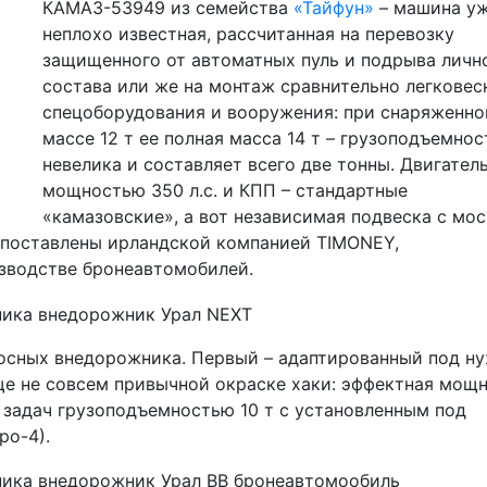
КАМАЗ-53949 из семейства
«Тайфун»
– машина у
неплохо известная, рассчитанная на перевозку
защищенного от автоматных пуль и подрыва личн
состава или же на монтаж сравнительно легковес
спецоборудования и вооружения: при снаряженно
массе 12 т ее полная масса 14 т – грузоподъемнос
невелика и составляет всего две тонны. Двигател
мощностью 350 л.с. и КПП – стандартные
«камазовские», а вот независимая подвеска с мос
, поставлены ирландской компанией TIMONEY,
зводстве бронеавтомобилей.
ехосных внедорожника. Первый – адаптированный под н
ще не совсем привычной окраске хаки: эффектная мощ
задач грузоподъемностью 10 т с установленным под
ро-4).