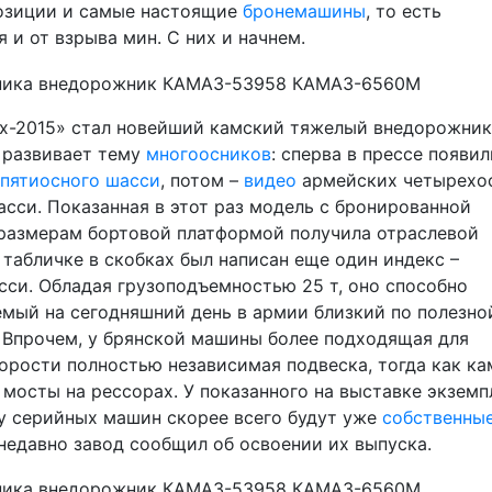
позиции и самые настоящие
бронемашины
, то есть
и от взрыва мин. С них и начнем.
ех-2015» стал новейший камский тяжелый внедорожник
 развивает тему
многоосников
: сперва в прессе появи
пятиосного шасси
, потом –
видео
армейских четырехо
асси. Показанная в этот раз модель с бронированной
 размерам бортовой платформой получила отраслевой
табличке в скобках был написан еще один индекс –
си. Обладая грузоподъемностью 25 т, оно способно
мый на сегодняшний день в армии близкий по полезно
. Впрочем, у брянской машины более подходящая для
орости полностью независимая подвеска, тогда как к
мосты на рессорах. У показанного на выставке экземп
 у серийных машин скорее всего будут уже
собственны
 недавно завод сообщил об освоении их выпуска.