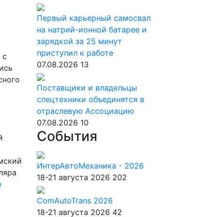
Первый карьерный самосвал
на натрий-ионной батарее и
зарядкой за 25 минут
приступил к работе
 с
07.08.2026
13
лись
сного
Поставщики и владельцы
спецтехники объединятся в
отраслевую Ассоциацию
07.08.2026
10
События
й
амский
ИнтерАвтоМеханика - 2026
ляра
18-21 августа 2026
202
е
ComAutoTrans 2026
18-21 августа 2026
42