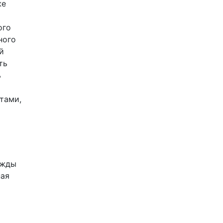
же
ого
ного
й
ть
ь
тами,
ужды
ная