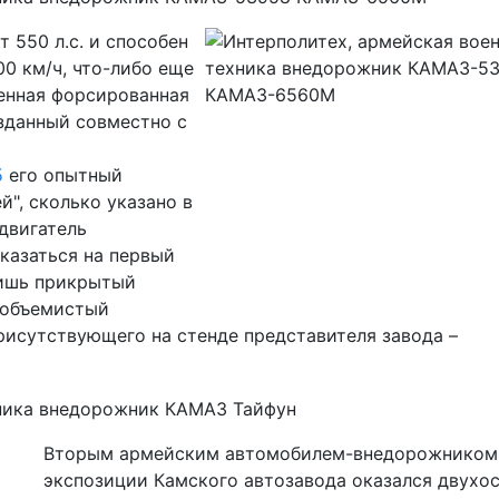
т 550 л.с. и способен
0 км/ч, что-либо еще
венная форсированная
озданный совместно с
5
его опытный
й", сколько указано в
двигатель
оказаться на первый
 лишь прикрытый
 объемистый
присутствующего на стенде представителя завода –
Вторым армейским автомобилем-внедорожником
экспозиции Камского автозавода оказался двухо