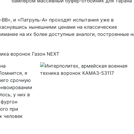
бампером массивный буфер-отбойник для тарана
-ВВ», и «Патруль-А» проходят испытания уже в
жаснувшись нынешними ценами на классические
имание на их более доступные аналоги, построенные н
 на
Помнится, я
шего срочную
конвоировании
ось, у них в
 фургон
рого при
х человек