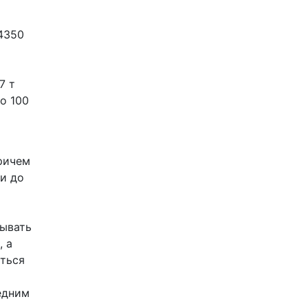
4350
7 т
о 100
причем
и до
сывать
, а
иться
едним