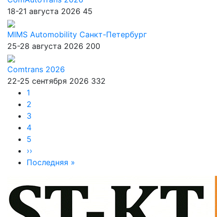
18-21 августа 2026
45
MIMS Automobility Санкт-Петербург
25-28 августа 2026
200
Comtrans 2026
22-25 сентября 2026
332
Нумерация
Страница
1
Страница
2
страниц
Страница
3
Страница
4
Страница
5
Следующая
››
страница
Последняя
Последняя »
страница