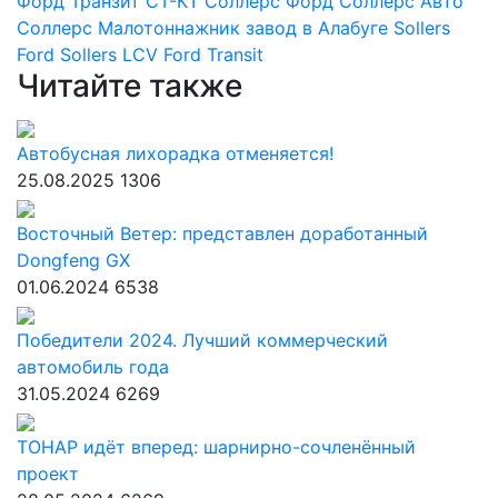
Форд Транзит
СТ-КТ
Соллерс Форд
Соллерс Авто
Соллерс
Малотоннажник
завод в Алабуге
Sollers
Ford
Sollers
LCV
Ford Transit
Читайте также
Автобусная лихорадка отменяется!
25.08.2025
1306
Восточный Ветер: представлен доработанный
Dongfeng GX
01.06.2024
6538
Победители 2024. Лучший коммерческий
автомобиль года
31.05.2024
6269
ТОНАР идёт вперед: шарнирно-сочленённый
проект