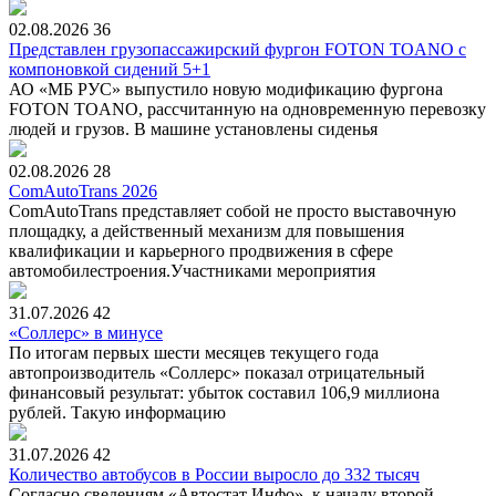
02.08.2026
36
Представлен грузопассажирский фургон FOTON TOANO с
компоновкой сидений 5+1
АО «МБ РУС» выпустило новую модификацию фургона
FOTON TOANO, рассчитанную на одновременную перевозку
людей и грузов. В машине установлены сиденья
02.08.2026
28
ComAutoTrans 2026
ComAutoTrans представляет собой не просто выставочную
площадку, а действенный механизм для повышения
квалификации и карьерного продвижения в сфере
автомобилестроения.Участниками мероприятия
31.07.2026
42
«Соллерс» в минусе
По итогам первых шести месяцев текущего года
автопроизводитель «Соллерс» показал отрицательный
финансовый результат: убыток составил 106,9 миллиона
рублей. Такую информацию
31.07.2026
42
Количество автобусов в России выросло до 332 тысяч
Согласно сведениям «Автостат Инфо», к началу второй