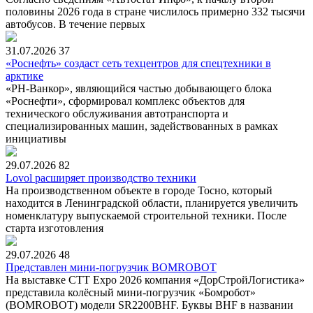
половины 2026 года в стране числилось примерно 332 тысячи
автобусов. В течение первых
31.07.2026
37
«Роснефть» создаст сеть техцентров для спецтехники в
арктике
«РН-Ванкор», являющийся частью добывающего блока
«Роснефти», сформировал комплекс объектов для
технического обслуживания автотранспорта и
специализированных машин, задействованных в рамках
инициативы
29.07.2026
82
Lovol расширяет производство техники
На производственном объекте в городе Тосно, который
находится в Ленинградской области, планируется увеличить
номенклатуру выпускаемой строительной техники. После
старта изготовления
29.07.2026
48
Представлен мини-погрузчик BOMROBOT
На выставке CTT Expo 2026 компания «ДорСтройЛогистика»
представила колёсный мини-погрузчик «Бомробот»
(BOMROBOT) модели SR2200BHF. Буквы BHF в названии