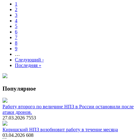
Страница
1
Страница
2
Нумерация
Страница
3
страниц
Страница
4
Страница
5
Страница
6
Страница
7
Страница
8
Страница
9
…
Следующая
Следующий ›
страница
Последняя
Последняя »
страница
Популярное
Работу второго по величине НПЗ в России остановили после
атаки дронов.
27.03.2026
7553
Киришский НПЗ возобновит работу в течение месяца
03.04.2026
608