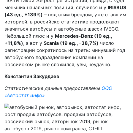
Почти такой же рост регистраций, правда, с куда
меньших начальных позиций, случился и у
IRISBUS
(43 ед., +139%)
– под этим брендом, уже ставшим
историей, в российско статистике продолжают
значиться автобусы и автобусные шасси IVECO.
Небольшой плюс и у
Mercedes-
Benz (19 ед.,
+11,8%)
, а вот у
Scania (19 ед., -38,7%)
число
регистраций сократилось на треть: минувший год
автобусного подразделения компании на
российском рынке сложился, увы, неудачно.
Константин Закурдаев
Статистические данные предоставлены
ООО
«Автостат инфо»