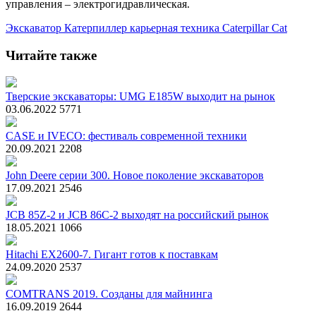
управления – электрогидравлическая.
Экскаватор
Катерпиллер
карьерная техника
Caterpillar
Cat
Читайте также
Тверские экскаваторы: UMG E185W выходит на рынок
03.06.2022
5771
CASE и IVECO: фестиваль современной техники
20.09.2021
2208
John Deere серии 300. Новое поколение экскаваторов
17.09.2021
2546
JCB 85Z-2 и JCB 86C-2 выходят на российский рынок
18.05.2021
1066
Hitachi EX2600-7. Гигант готов к поставкам
24.09.2020
2537
COMTRANS 2019. Созданы для майнинга
16.09.2019
2644