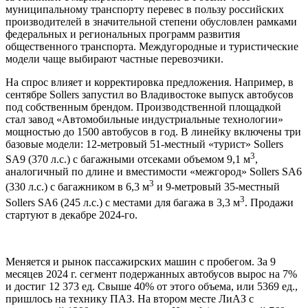
муниципальному транспорту перевес в пользу российских
производителей в значительной степени обусловлен рамками
федеральных и региональных программ развития
общественного транспорта. Междугородные и туристические
модели чаще выбирают частные перевозчики.
На спрос влияет и корректировка предложения. Например, в
сентябре Sollers запустил во Владивостоке выпуск автобусов
под собственным брендом. Производственной площадкой
стал завод «Автомобильные индустриальные технологии»
мощностью до 1500 автобусов в год. В линейку включены три
базовые модели: 12-метровый 51-местный «турист» Sollers
3
SA9 (370 л.с.) с багажными отсеками объемом 9,1 м
,
аналогичный по длине и вместимости «межгород» Sollers SA6
3
(330 л.с.) с багажником в 6,3 м
и 9-метровый 35-местный
3
Sollers SA6 (245 л.с.) с местами для багажа в 3,3 м
. Продажи
стартуют в декабре 2024-го.
Меняется и рынок пассажирских машин с пробегом. За 9
месяцев 2024 г. сегмент подержанных автобусов вырос на 7%
и достиг 12 373 ед. Свыше 40% от этого объема, или 5369 ед.,
пришлось на технику ПАЗ. На втором месте ЛиАЗ с