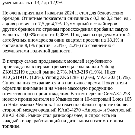
уменьшилась с 13,2 до 12,9%.
Не очень приятным I квартал 2024 г. стал для белорусских
брендов. Отчетные показатели снизились с 0,3 до 0,2 тыс. ед.,
а доля растаяла с 7,5 до 4,7%. Суммарный вес лайнеров
других брендов по странам происхождения прибавил самую
малость – 0,03% и достиг 0,08%. Продажи за пределами топ-5
автобусных иномарок за один квартал просели на 18,1% и
составили 8,1% против 12,3% (–4,2%) по сравнению с
результатами годичной давности.
В пятерку самых продаваемых моделей зарубежного
производства в первые три месяца года вошли Yutong
ZK6122H9 с долей рынка 2,7%, МАЗ-216 (1,9%), Higer
KLQ6119TO (1,8%), Yutong ZK6128H (1,6%), МАЗ-203 (1,5%).
Спрос на них сохраняется и в настоящее время. Покупатели
обратили внимание и на менее массовую продукцию
отечественного происхождения. В этом перечне СимАЗ-2258
нового производителя из Ульяновска и 10-метровый Lotos 105
из Набережных Челнов. Платежеспособный спрос не обошел
стороной междугородный КАвЗ-4270 «Аврора» и 9-метровый
ЛиАЗ-4298. Рынок стал разнообразнее, и спрос есть на
каждый товар, работающий на дизельном и газомоторном
топливе.