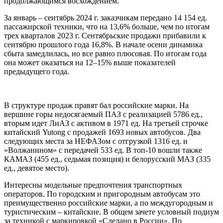
продолжающимся восхождением.
За январь – сентябрь 2024 г. заказчикам передано 14 154 ед.
пассажирской техники, что на 13,6% больше, чем по итогам
трех кварталов 2023 г. Сентябрьские продажи прибавили к
сентябрю прошлого года 16,8%. В начале осени динамика
сбыта замедлилась, но все равно плюсовая. По итогам года
она может оказаться на 12–15% выше показателей
предыдущего года.
В структуре продаж правят бал российские марки. На
вершине горы недосягаемый ПАЗ с реализацией 5786 ед.,
вторым идет ЛиАЗ с активом в 1971 ед. На третьей строчке
китайский Yutong с продажей 1693 новых автобусов. Два
следующих места за НЕФАЗом с отгрузкой 1316 ед. и
«Волжанином» с передачей 533 ед. В топ-10 вошли также
КАМАЗ (455 ед., седьмая позиция) и белорусский МАЗ (335
ед., девятое место).
Интересны модельные предпочтения транспортных
операторов. По городским и пригородным автобусам это
преимущественно российские марки, а по междугородным и
туристическим – китайские. В общем зачете условный подиум
за техникой с маркировкой «Сделано в России». По