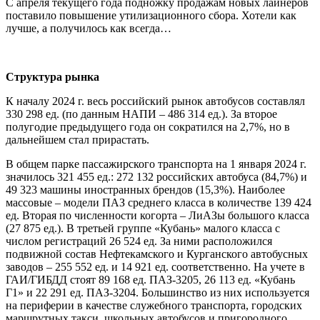
С апреля текущего года подножку продажам новых лайнеров
поставило повышение утилизационного сбора. Хотели как
лучше, а получилось как всегда…
Структура рынка
К началу 2024 г. весь российский рынок автобусов составлял
330 298 ед. (по данным НАПИ – 486 314 ед.). За второе
полугодие предыдущего года он сократился на 2,7%, но в
дальнейшем стал прирастать.
В общем парке пассажирского транспорта на 1 января 2024 г.
значилось 321 455 ед.: 272 132 российских автобуса (84,7%) и
49 323 машины иностранных брендов (15,3%). Наиболее
массовые – модели ПАЗ среднего класса в количестве 139 424
ед. Вторая по численности когорта – ЛиАЗы большого класса
(27 875 ед.). В третьей группе «Кубань» малого класса с
числом регистраций 26 524 ед. За ними расположился
подвижной состав Нефтекамского и Курганского автобусных
заводов – 255 552 ед. и 14 921 ед. соответственно. На учете в
ГАИ/ГИБДД стоят 89 168 ед. ПАЗ-3205, 26 113 ед. «Кубань
Г1» и 22 291 ед. ПАЗ-3204. Большинство из них используется
на периферии в качестве служебного транспорта, городских
маршрутных такси, школьных автобусов и пригородного