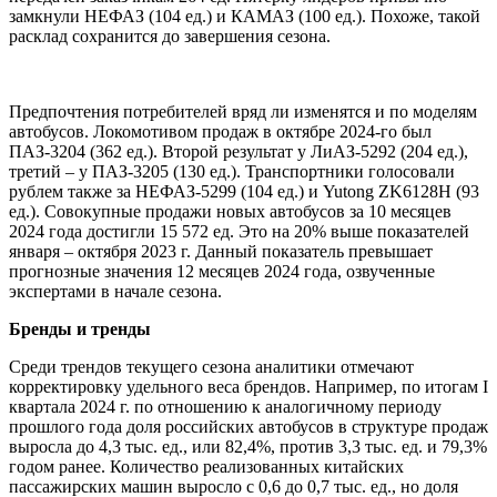
замкнули НЕФАЗ (104 ед.) и КАМАЗ (100 ед.). Похоже, такой
расклад сохранится до завершения сезона.
Предпочтения потребителей вряд ли изменятся и по моделям
автобусов. Локомотивом продаж в октябре 2024-го был
ПАЗ-3204 (362 ед.). Второй результат у ЛиАЗ-5292 (204 ед.),
третий – у ПАЗ-3205 (130 ед.). Транспортники голосовали
рублем также за НЕФАЗ-5299 (104 ед.) и Yutong ZK6128H (93
ед.). Совокупные продажи новых автобусов за 10 месяцев
2024 года достигли 15 572 ед. Это на 20% выше показателей
января – октября 2023 г. Данный показатель превышает
прогнозные значения 12 месяцев 2024 года, озвученные
экспертами в начале сезона.
Бренды и тренды
Среди трендов текущего сезона аналитики отмечают
корректировку удельного веса брендов. Например, по итогам I
квартала 2024 г. по отношению к аналогичному периоду
прошлого года доля российских автобусов в структуре продаж
выросла до 4,3 тыс. ед., или 82,4%, против 3,3 тыс. ед. и 79,3%
годом ранее. Количество реализованных китайских
пассажирских машин выросло с 0,6 до 0,7 тыс. ед., но доля