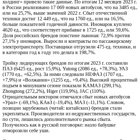
холдинг» привело такие данные. По итогам 12 месяцев 2023 г.
в России реализовано 17 069 новых автобусов, что на 3485 ед.,
или на 25,7%, выше значений 2022 г. Сбыт отечественной
техники достиг 12 449 ед., что на 1760 ед., или на 16,5%,
больше показателей годичной давности. Иномарок куплено
4620 ед., что соответствует прибавке в 1725 ед., или 59,6%.
Доля российских брендов поистине львиная: 72,9% против
27,1% у иномарок. Выросли и контракты по пассажирскому
электротранспорту. Поставщики отгрузили 475 ед. техники, и
в категории год к году это дельта в 198,7%.
Тройку лидирующих брендов по итогам 2023 г. составили
ПАЗ (6425 ед., рост 15,9%), Yutong (2086 ед., +78,3%), УАЗ
(1770 ед., +62,5%). За ними следовали НЕФАЗ (1707 ед.,
+7,9%) и «Волжанин» (1255 ед., +9,4%). Высокий процентный
подъем в минувшем сезоне показали КАМАЗ (299,1%),
Zhongtong (272,2%), Higer (119,9%), JAC (110%).
Отрицательным вектором отмечался сбыт новых автобусов
«Урал» (–69,1%), КАвЗ (–19,4%), МАЗ (–11,1%). Словом,
позиции зарубежных (читай: китайских) брендов стали
укрепляться. Производители из недружественных государств,
по сути, лишились дополнительного рынка сбыта.
Получилось как в русской поговорке: назло бабушке
отморозили себе уши.