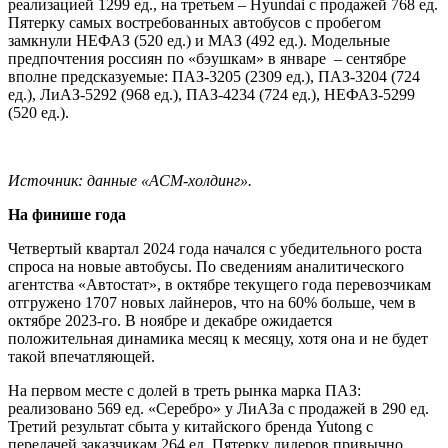
реализацией 1299 ед., на третьем – Hyundai с продажей 768 ед.
Пятерку самых востребованных автобусов с пробегом
замкнули НЕФАЗ (520 ед.) и МАЗ (492 ед.). Модельные
предпочтения россиян по «бэушкам» в январе – сентябре
вполне предсказуемые: ПАЗ-3205 (2309 ед.), ПАЗ-3204 (724
ед.), ЛиАЗ-5292 (968 ед.), ПАЗ-4234 (724 ед.), НЕФАЗ-5299
(520 ед.).
Источник
: данные «АСМ-холдинг».
На финише года
Четвертый квартал 2024 года начался с убедительного роста
спроса на новые автобусы. По сведениям аналитического
агентства «Автостат», в октябре текущего года перевозчикам
отгружено 1707 новых лайнеров, что на 60% больше, чем в
октябре 2023-го. В ноябре и декабре ожидается
положительная динамика месяц к месяцу, хотя она и не будет
такой впечатляющей.
На первом месте с долей в треть рынка марка ПАЗ:
реализовано 569 ед. «Серебро» у ЛиАЗа с продажей в 290 ед.
Третий результат сбыта у китайского бренда Yutong с
передачей заказчикам 264 ед. Пятерку лидеров привычно