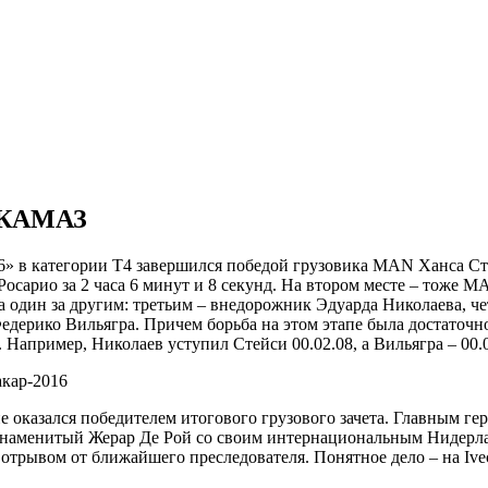
й КАМАЗ
6» в категории Т4 завершился победой грузовика MAN Ханса Ст
сарио за 2 часа 6 минут и 8 секунд. На втором месте – тоже M
один за другим: третьим – внедорожник Эдуарда Николаева, ч
дерико Вильягра. Причем борьба на этом этапе была достаточн
апример, Николаев уступил Стейси 00.02.08, а Вильягра – 00.0
е оказался победителем итогового грузового зачета. Главным ге
л знаменитый Жерар Де Рой со своим интернациональным Нидерл
рывом от ближайшего преследователя. Понятное дело – на Ive