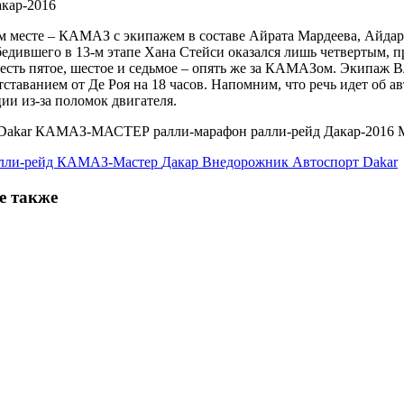
м месте – КАМАЗ с экипажем в составе Айрата Мардеева, Айдара
дившего в 13-м этапе Хана Стейси оказался лишь четвертым, п
о есть пятое, шестое и седьмое – опять же за КАМАЗом. Экипаж 
отставанием от Де Роя на 18 часов. Напомним, что речь идет об
ции из-за поломок двигателя.
лли-рейд
КАМАЗ-Мастер
Дакар
Внедорожник
Автоспорт
Dakar
е также