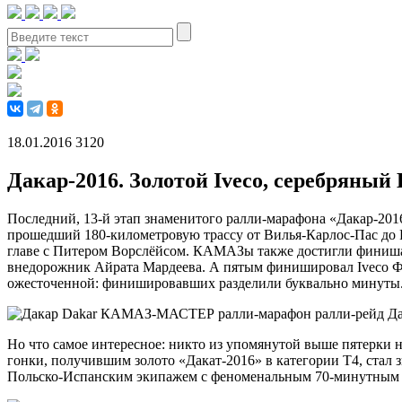
18.01.2016
3120
Дакар-2016. Золотой Iveco, серебряны
Последний, 13-й этап знаменитого ралли-марафона «Дакар-201
прошедший 180-километровую трассу от Вилья-Карлос-Пас до Ро
главе с Питером Ворслёйсом. КАМАЗы также достигли финиша 
внедорожник Айрата Мардеева. А пятым финишировал Iveco Фе
ожесточенной: финишировавших разделили буквально минуты. Н
Но что самое интересное: никто из упомянутой выше пятерки н
гонки, получившим золото «Дакат-2016» в категории Т4, ста
Польско-Испанским экипажем с феноменальным 70-минутным от