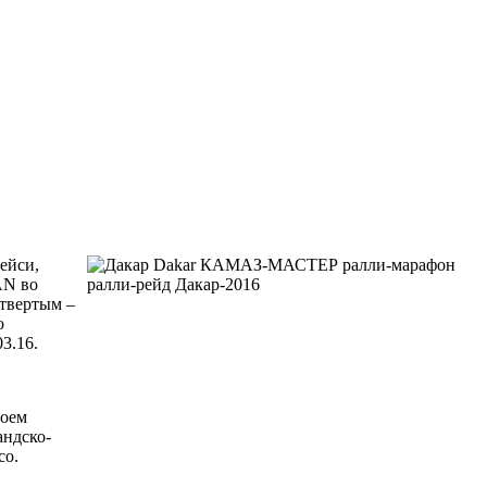
ейси,
AN во
етвертым –
о
3.16.
роем
андско-
co.