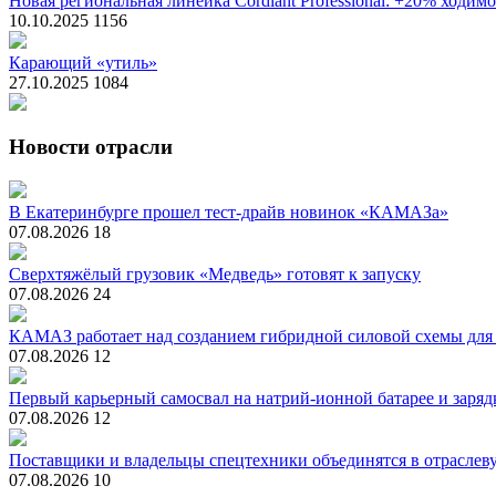
Новая региональная линейка Cordiant Professional: +20% ходим
10.10.2025
1156
Карающий «утиль»
27.10.2025
1084
Новости отрасли
В Екатеринбурге прошел тест-драйв новинок «КАМАЗа»
07.08.2026
18
Сверхтяжёлый грузовик «Медведь» готовят к запуску
07.08.2026
24
КАМАЗ работает над созданием гибридной силовой схемы для
07.08.2026
12
Первый карьерный самосвал на натрий-ионной батарее и зарядк
07.08.2026
12
Поставщики и владельцы спецтехники объединятся в отрасле
07.08.2026
10