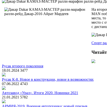
На второ
MAN побе
места, т
место с 
с дистан
Спорт
ра
Читайт
Русак второго поколения
18.01.2024
3477
Русак К-8. Новое в конструкции, новое в возможностях
07.06.2022
4743
Автозавод «Урал». Итоги 2020. Новинки 2021
21.01.2021
5782
АРМИЯ-2019. Военная автотехника: новый призыв