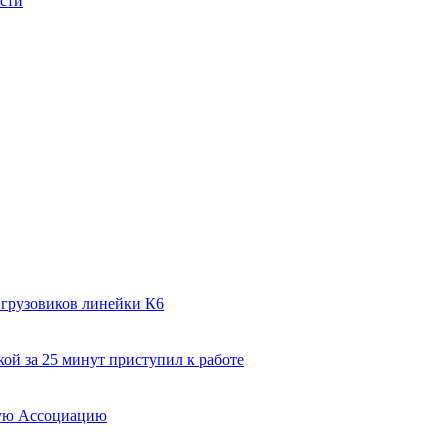
ости
 грузовиков линейки К6
ой за 25 минут приступил к работе
вую Ассоциацию