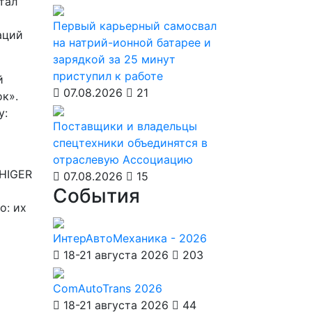
тал
Первый карьерный самосвал
аций
на натрий-ионной батарее и
зарядкой за 25 минут
приступил к работе
й
07.08.2026
21
ок».
у:
Поставщики и владельцы
спецтехники объединятся в
отраслевую Ассоциацию
 HIGER
07.08.2026
15
События
о: их
ИнтерАвтоМеханика - 2026
18-21 августа 2026
203
ComAutoTrans 2026
18-21 августа 2026
44