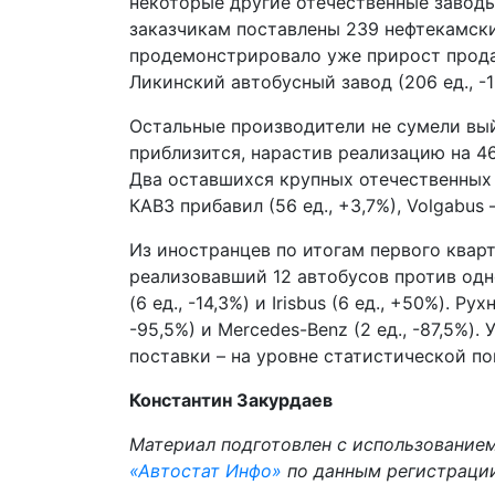
некоторые другие отечественные заводы
заказчикам поставлены 239 нефтекамских
продемонстрировало уже прирост продаж
Ликинский автобусный завод (206 ед., -13
Остальные производители не сумели вый
приблизится, нарастив реализацию на 46
Два оставшихся крупных отечественных
КАВЗ прибавил (56 ед., +3,7%), Volgabus –
Из иностранцев по итогам первого квар
реализовавший 12 автобусов против одно
(6 ед., -14,3%) и Irisbus (6 ед., +50%). Ру
-95,5%) и Mercedes-Benz (2 ед., -87,5%)
поставки – на уровне статистической п
Константин Закурдаев
Материал подготовлен с использование
«Автостат­ Инфо»
по данным регистрации