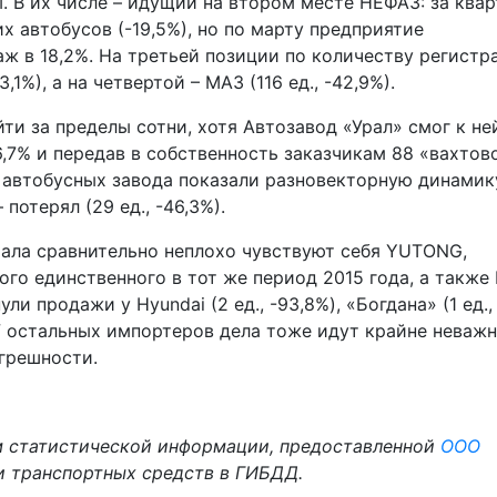
. В их числе – идущий на втором месте НЕФАЗ: за квар
 автобусов (-19,5%), но по марту предприятие
 в 18,2%. На третьей позиции по количеству регистр
,1%), а на четвертой – МАЗ (116 ед., -42,9%).
ти за пределы сотни, хотя Автозавод «Урал» смог к не
,7% и передав в собственность заказчикам 88 «вахтов
 автобусных завода показали разновекторную динамик
 потерял (29 ед., -46,3%).
тала сравнительно неплохо чувствуют себя YUTONG,
го единственного в тот же период 2015 года, а также
хнули продажи у Hyundai (2 ед., -93,8%), «Богдана» (1 ед.,
. У остальных импортеров дела тоже идут крайне неважн
огрешности.
м статистической информации, предоставленной
ООО
 транспортных средств в ГИБДД.