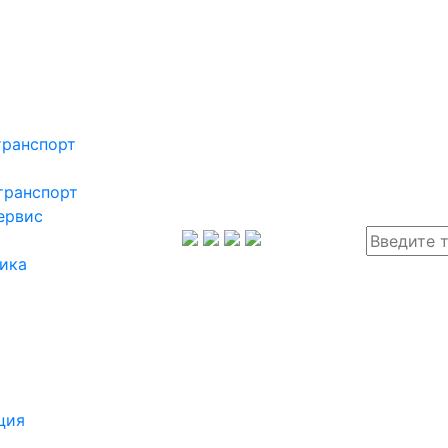
транспорт
транспорт
ервис
ика
ция