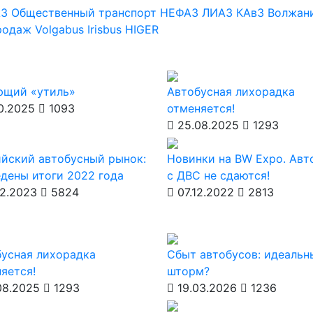
АЗ
Общественный транспорт
НЕФАЗ
ЛИАЗ
КАвЗ
Волжан
продаж
Volgabus
Irisbus
HIGER
ющий «утиль»
Автобусная лихорадка
0.2025
1093
отменяется!
25.08.2025
1293
йский автобусный рынок:
Новинки на BW Expo. Авт
дены итоги 2022 года
с ДВС не сдаются!
2.2023
5824
07.12.2022
2813
усная лихорадка
Сбыт автобусов: идеальн
яется!
шторм?
08.2025
1293
19.03.2026
1236