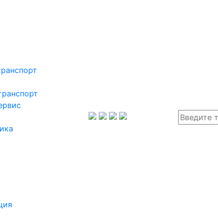
транспорт
транспорт
ервис
ика
ция