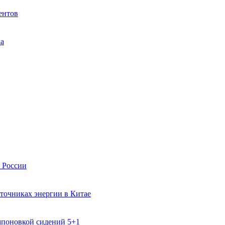
ентов
да
в России
точниках энергии в Китае
поновкой сидений 5+1