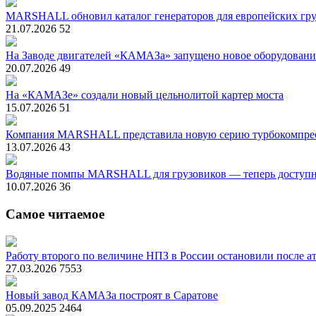
MARSHALL обновил каталог генераторов для европейских гру
21.07.2026
52
На Заводе двигателей «КАМАЗа» запущено новое оборудование
20.07.2026
49
На «КАМАЗе» создали новый цельнолитой картер моста
15.07.2026
51
Компания MARSHALL представила новую серию турбокомпресс
13.07.2026
43
Водяные помпы MARSHALL для грузовиков — теперь досту
10.07.2026
36
Самое читаемое
Работу второго по величине НПЗ в России остановили после ат
27.03.2026
7553
Новый завод КАМАЗа построят в Саратове
05.09.2025
2464