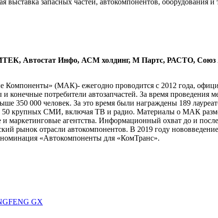
 выставка запасных частей, автокомпонентов, оборудования и 
ЕК, Автостат Инфо, АСМ холдинг, М Партс, РАСТО, Союз А
Компоненты» (МАК)- ежегодно проводится с 2012 года, официа
конечные потребители автозапчастей. За время проведения мер
ыше 350 000 человек. За это время были награждены 189 лауреат
0 крупных СМИ, включая ТВ и радио. Материалы о МАК разме
 и маркетинговые агентства. Информационный охват до и после
ий рынок отрасли автокомпонентов. В 2019 году нововведением
на номинация «Автокомпоненты для «КомТранс».
ONGFENG GX