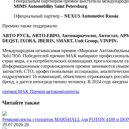
Генеральным партнером премии выступила международная
MIMS Automobility Saint Petersburg
Официальный партнер –
NEXUS Automotive Russia
Премию также поддержали:
АВТО РУСЬ, АВТО-ЕВРО, Автомаркетолог, Автостат, АРМТ
DEQST, IXORA, IBERIS, SMART, Unit Group, VINPIN.​
Международная независимая премия «Мировые Автомобильные 
№617850. Победителей премии МАК выбирают профессионалы и 
стран мира, а в потребительских номинациях проголосовали св
Информационным сопровождением премии занимаются свыше 5
запчастей, СТО, профессиональные ассоциации, аналитические
подразумевает 16 номинаций, объективно отражающих российск
бренд, а дается непосредственно человеку. В 2024 году введе
премия МАК
Премия
автокомпоненты
Читайте также
Ремкомплекты суппортов MARSHALL для FOTON 4189 и D
29.07.2026
20