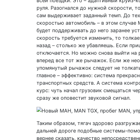
всей поездки. Это – адаптивный круиз-
руля. Разогнался до нужной скорости, т
сам выдерживает заданный темп. До тех
скоростью автомобиль – в этом случае
будет поддерживать до него заранее ус
скорость требуется изменить, то толка
назад – столько же убавляешь. Если при
отключается. Но можно снова выйти на 
вперед все тот же рычажок. Если же не
упомянутый рычажок следует не толкать,
главное – эффективно: система прекрас
транспортных средств. А система контр
курс: чуть начал грузовик смещаться че
сразу же оповестит звуковой сигнал.
Таким образом, тягач здорово разгружае
дальней дороге подобные системы-помо
вернее сказать, качество непосредстве