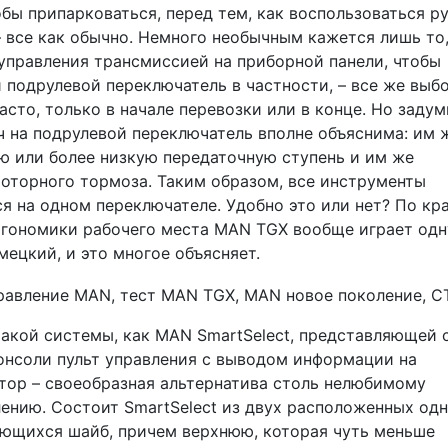
обы припарковаться, перед тем, как воспользоваться р
– все как обычно. Немного необычным кажется лишь то,
 управления трансмиссией на приборной панели, чтобы
и подрулевой переключатель в частности, – все же выб
сто, только в начале перевозки или в конце. Но задум
 на подрулевой переключатель вполне объяснима: им 
ю или более низкую передаточную ступень и им же
оторного тормоза. Таким образом, все инструменты
 на одном переключателе. Удобно это или нет? По кр
эргономики рабочего места MAN TGX вообще играет одн
ецкий, и это многое объясняет.
акой системы, как MAN SmartSelect, представляющей 
онсоли пульт управления с выводом информации на
тор – своеобразная альтернатива столь нелюбимому
нию. Состоит SmartSelect из двух расположенных одн
ающихся шайб, причем верхнюю, которая чуть меньше