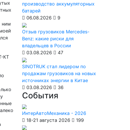
утых
производство аккумуляторных
ртных
батарей
06.08.2026
9
с ним
 моей
Отзыв грузовиков Mercedes-
ался
Benz: какие риски для
владельцев в России
03.08.2026
47
SINOTRUK стал лидером по
продажам грузовиков на новых
по
источниках энергии в Китае
03.08.2026
36
олько
События
лу
енные
далеко
ИнтерАвтоМеханика - 2026
о
18-21 августа 2026
199
а