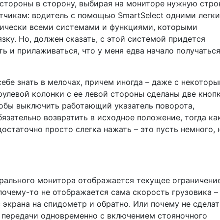
стороны в сторону, выбирая на мониторе нужную стро
отчикам: водитель с помощью SmartSelect одними легк
ически всеми системами и функциями, которыми
ку. Но, должен сказать, с этой системой придется
ть и прилаживаться, что у меня едва начало получатьс
ебе знать в мелочах, причем иногда – даже с некотор
рулевой колонки с ее левой стороны сделаны две кнопк
тобы выключить работающий указатель поворота,
зательно возвратить в исходное положение, тогда ка
остаточно просто слегка нажать – это пусть немного, 
трального монитора отображается текущее ограничени
почему-то не отображается сама скорость грузовика –
с экрана на спидометр и обратно. Или почему не сделат
 передачи одновременно с включением стояночного