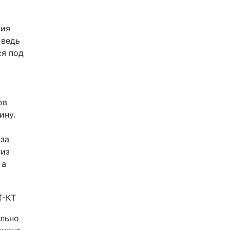
ния
 ведь
ся под
ов
ину.
 за
 из
 а
ально