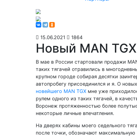
15.06.2021
1864
Новый MAN TGX.
В мае в России стартовали продажи MAN
таких тягачей отравились в многодневн
крупном городе собирая десятки заинте
автопробегу присоединился и я. О новы
новейшего MAN TGX
мне уже приходилось
рулем одного из таких тягачей, в качес
Воронеж протяженностью более полутыся
некоторые личные впечатления.
На дверях кабины моего седельного тяга
после точки, обозначают максимальную м