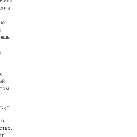
ечине
ента
но
о
аешь
в
х
ый
этом
 в
ство,
ит