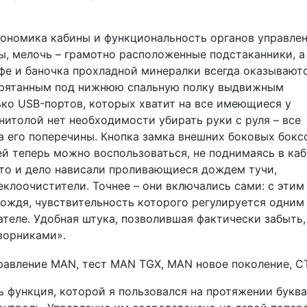
ргономика кабины и функциональность органов управле
ы, мелочь – грамотно расположенные подстаканники, а
офе и баночка прохладной минералки всегда оказывают
спрятанным под нижнюю спальную полку выдвижным
ко USB-портов, которых хватит на все имеющиеся у
нитолой нет необходимости убирать руки с руля – все
а его поперечины. Кнопка замка внешних боковых бокс
й теперь можно воспользоваться, не поднимаясь в каб
 то и дело нависали проливающиеся дождем тучи,
клоочистители. Точнее – они включались сами: с этим
дождя, чувствительность которого регулируется одним
теле. Удобная штука, позволившая фактически забыть,
дворниками».
ь функция, которой я пользовался на протяжении букв