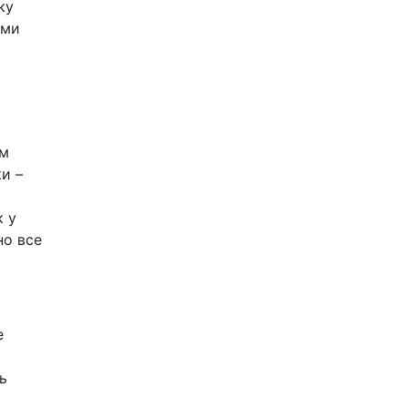
ку
ими
я
ым
и –
к у
но все
е
ь