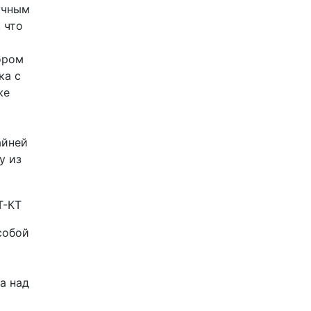
учным
 что
ором
ка с
же
айней
у из
собой
а над