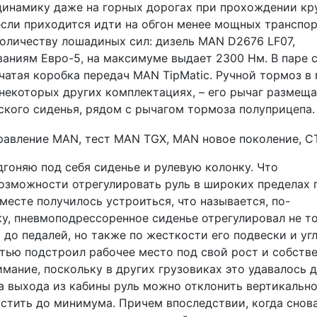
динамику даже на горных дорогах при прохождении кр
если приходится идти на обгон менее мощных транспо
количеству лошадиных сил: дизель MAN D2676 LF07,
аниям Евро-5, на максимуме выдает 2300 Нм. В паре 
чатая коробка передач MAN TipMatic. Ручной тормоз в
 некоторых других комплектациях, – его рычаг размещ
ского сиденья, рядом с рычагом тормоза полуприцепа.
дгоняю под себя сиденье и рулевую колонку. Что
возможности отрегулировать руль в широких пределах 
 месте получилось устроиться, что называется, по-
у, пневмоподрессоренное сиденье отрегулировал не т
 до педалей, но также по жесткости его подвески и уг
тью подстроил рабочее место под свой рост и собств
мание, поскольку в других грузовиках это удавалось 
ва выхода из кабины руль можно отклонить вертикальн
устить до минимума. Причем впоследствии, когда снов