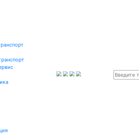
транспорт
транспорт
ервис
ика
ция