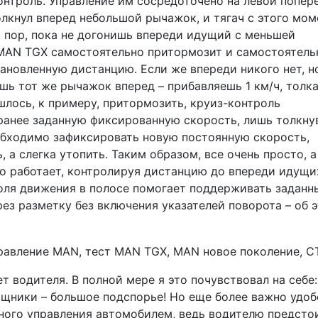
контроль. Управление им сосредоточено на левой попер
олкнул вперед небольшой рычажок, и тягач с этого мом
 пор, пока не догонишь впереди идущий с меньшей
 MAN TGX самостоятельно притормозит и самостоятель
тановленную дистанцию. Если же впереди никого нет, н
ешь тот же рычажок вперед – прибавляешь 1 км/ч, толк
шлось, к примеру, притормозить, круиз-контроль
ранее заданную фиксированную скорость, лишь толкну
обходимо зафиксировать новую постоянную скорость,
 а слегка утопить. Таким образом, все очень просто, а
но работает, контролируя дистанцию до впереди идущи
оля движения в полосе помогает поддерживать заданн
рез разметку без включения указателей поворота – об 
т водителя. В полной мере я это почувствовал на себе:
щники – большое подспорье! Но еще более важно удоб
нного управления автомобилем, ведь водителю предсто