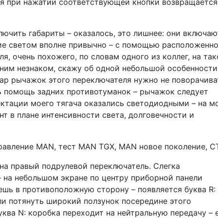
ья при нажатии соответствующей кнопки возвращается
лючить габариты – оказалось, это лишнее: они включаю
ние светом вполне привычно – с помощью расположенн
я, очень похожего, по словам одного из коллег, на та
с ним незнаком, скажу об одной небольшой особенности
р рычажок этого переключателя нужно не поворачиват
сь помощь задних противотуманок – рычажок следует
лектации моего тягача оказались светодиодными – на м
нт в плане интенсивности света, долговечности и
на правый подрулевой переключатель. Слегка
– на небольшом экране по центру приборной панели
ешь в противоположную сторону – появляется буква R:
ли потянуть широкий ползунок посередине этого
уква N: коробка переходит на нейтральную передачу – 