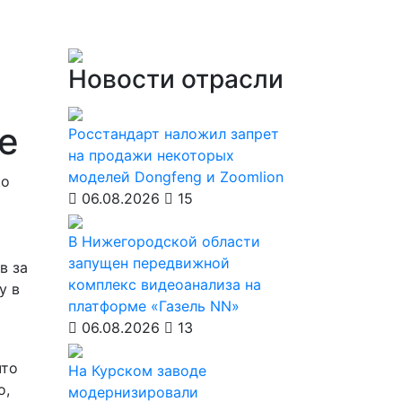
Новости отрасли
е
Росстандарт наложил запрет
на продажи некоторых
моделей Dongfeng и Zoomlion
ко
06.08.2026
15
В Нижегородской области
запущен передвижной
в за
комплекс видеоанализа на
у в
платформе «Газель NN»
06.08.2026
13
что
На Курском заводе
о,
модернизировали