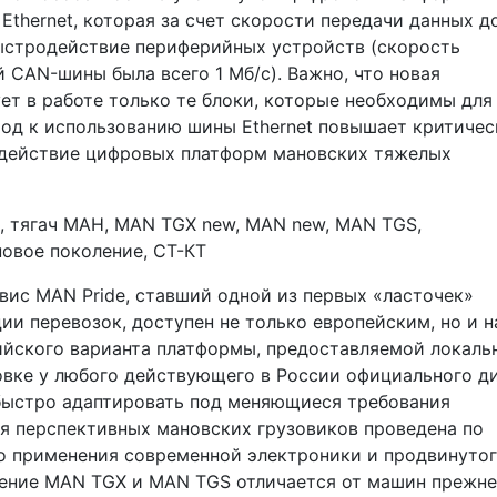
thernet, которая за счет скорости передачи данных до
ыстродействие периферийных устройств (скорость
 CAN-шины была всего 1 Мб/с). Важно, что новая
ет в работе только те блоки, которые необходимы для
од к использованию шины Ethernet повышает критичес
одействие цифровых платформ мановских тяжелых
вис MAN Pride, ставший одной из первых «ласточек»
и перевозок, доступен не только европейским, но и 
сийского варианта платформы, предоставляемой локал
овке у любого действующего в России официального д
 быстро адаптировать под меняющиеся требования
я перспективных мановских грузовиков проведена по
мо применения современной электроники и продвинуто
ление MAN TGX и MAN TGS отличается от машин прежне