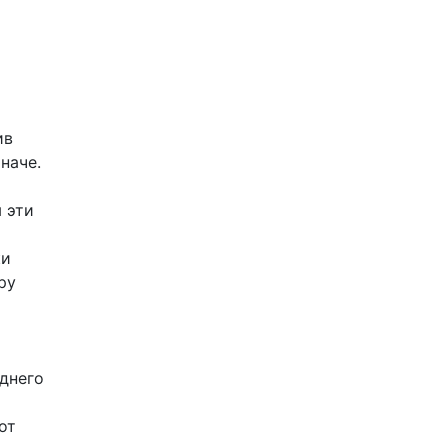
ив
наче.
 эти
ки
ру
днего
от