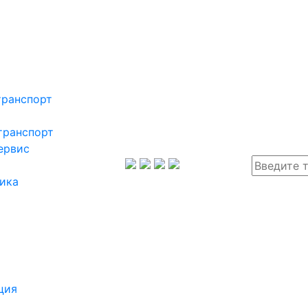
транспорт
транспорт
ервис
ика
ция