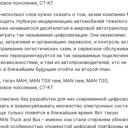
 несколько слов нужно сказать о том, зачем компании
оводить глубокую модернизацию автомобилей тяжелого
убеже начавшегося десятилетия в мировой автотранспо
 играть так называемая цифровизация. Она неумолимо
, затрагивая и организацию перевозок, и контроль за 
траивание логистических схем, и сервисное обслужива
енно переориентируется на так называемые подключен
возможностями, и тем из автопроизводителей, кто не
о в ближайшем будущем отойти на второй план.
озможно без разработки для них современной цифров
вать и взаимоувязывать множество электронных систе
еще только появятся в ближайшее время. Вот такую
AN Truck and Bus – именно она стала стержнем обнов
ерной особенностью упомянутой цифровой платформы 