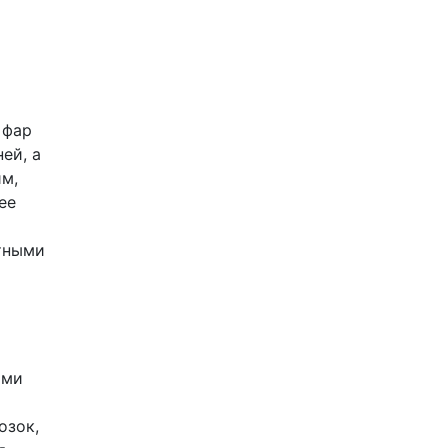
 фар
ей, а
им,
ее
тными
ими
озок,