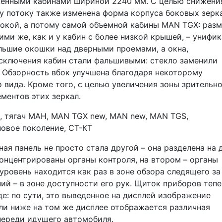
енными кабинами шириной 2240 мм. С целью снижени
 потоку также изменена форма корпуса боковых зерка
окой, а потому самой объемной кабины MAN TGX: раз
ими же, как и у кабин с более низкой крышей, – унифик
ольшие окошки над дверными проемами, а окна,
исключения кабин стали фальшивыми: стекло заменили
Обзорность вбок улучшена благодаря некоторому
 вида. Кроме того, с целью увеличения зоны зрительн
ментов этих зеркал.
ая панель не просто стала другой – она разделена на 
концентрированы органы контроля, на втором – органы
уровень находится как раз в зоне обзора следящего за
ий – в зоне доступности его рук. Щиток приборов теп
е: по сути, это выведенное на дисплей изображение
ли ниже на том же дисплее отображается различная
переди идущего автомобиля.