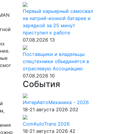
Первый карьерный самосвал
 MAN
на натрий-ионной батарее и
зарядкой за 25 минут
ртной
приступил к работе
07.08.2026
13
их
ние.
Поставщики и владельцы
ные
спецтехники объединятся в
 смог
отраслевую Ассоциацию
07.08.2026
10
События
ИнтерАвтоМеханика - 2026
ой
18-21 августа 2026
202
м,
ComAutoTrans 2026
ления
18-21 августа 2026
42
можно