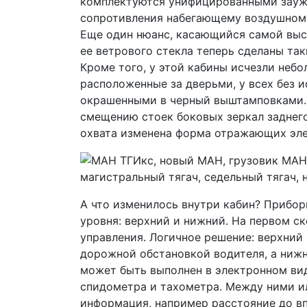
комплектуются унифицированными зауж
сопротивления набегающему воздушному
Еще один нюанс, касающийся самой выс
ее ветрового стекла теперь сделаны так
Кроме того, у этой кабины исчезли неб
расположенные за дверьми, у всех без 
окрашенными в черный выштамповками. 
смещению стоек боковых зеркал заднего
охвата изменена форма отражающих эле
А что изменилось внутри кабин? Приборн
уровня: верхний и нижний. На первом с
управления. Логичное решение: верхний 
дорожной обстановкой водителя, а нижн
может быть выполнен в электронном вид
спидометра и тахометра. Между ними и
информация, например расстояние до в