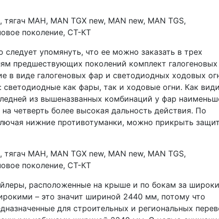
о следует упомянуть, что ее можно заказать в трех
лям предшествующих поколений комплект галогеновых
е в виде галогеновых фар и светодиодных ходовых огн
 светодиодные как фары, так и ходовые огни. Как вид
следней из вышеназванных комбинаций у фар наименьш
 на четверть более высокая дальность действия. По
ключая нижние противотуманки, можно прикрыть защи
йлеры, расположенные на крыше и по бокам за широк
рокими – это значит шириной 2440 мм, потому что
дназначенные для строительных и региональных перев