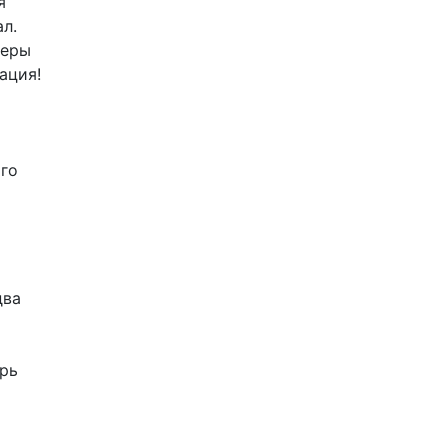
я
л.
меры
ация!
ого
два
ерь