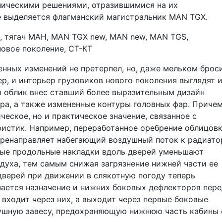
ническими решениями, отразившимися на их
е выделяется флагманский магистральник MAN TGX.
енных изменений не претерпел, но, даже мельком брос
ьер, и интерьер грузовиков нового поколения выглядят и
й облик внес ставший более выразительным дизайн
ра, а также измененные контуры головных фар. Причем
еское, но и практическое значение, связанное с
истик. Например, переработанное оребрение облицов
еренаправляет набегающий воздушный поток к радиато
ьные продольные накладки вдоль дверей уменьшают
духа, тем самым снижая загрязнение нижней части ее
 дверей при движении в слякотную погоду теперь
чается назначение и нижних боковых дефлекторов пере
входит через них, а выходит через первые боковые
душную завесу, предохраняющую нижнюю часть кабины 