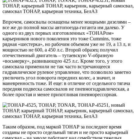
Впрочем, самосвалы оснащены менее мощными дизелями –
все же до полной массы автопоезда-гиганта им далеко. У
одного из двух первых изготовленных «ТОНАРом»
карьерников нового поколения это тоже Cummins, тоже
рядная «шестерка», но рабочим объемом уже не 19, а 13 л, и
мощностью не 600, а 450 л.с. Второй образец получил
отечественный двигатель – тутаевскую V-образную
«восьмерку», развивающую 425 л.с. Кроме того, у этого
самосвала применили не так часто встречающееся
гидравлическое рулевое управление, что позволило заметно
увеличить угол поворота передних колес, а значит, и
маневренность тоже. И еще: в отличие от седельного тягача
передняя подвеска самосвалов не пневмогидравлическая, а
более простая и менее прихотливая пневморессорная.
Таким образом, под маркой ТОНАР за последнее время
созданы не просто седельный тягач и не просто карьерный
самосвал – на заводе работают над семейством тяжелых