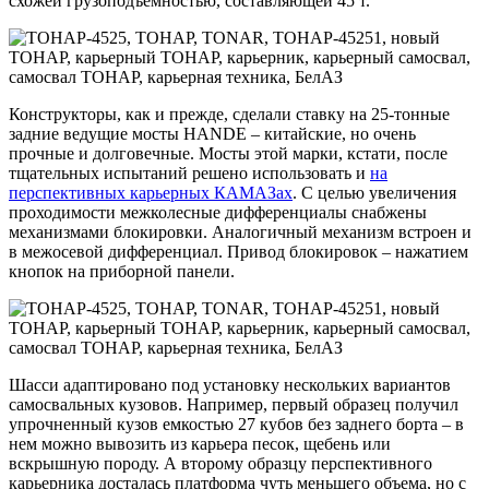
схожей грузоподъемностью, составляющей 45 т.
Конструкторы, как и прежде, сделали ставку на 25-тонные
задние ведущие мосты HANDE – китайские, но очень
прочные и долговечные. Мосты этой марки, кстати, после
тщательных испытаний решено использовать и
на
перспективных карьерных КАМАЗах
. С целью увеличения
проходимости межколесные дифференциалы снабжены
механизмами блокировки. Аналогичный механизм встроен и
в межосевой дифференциал. Привод блокировок – нажатием
кнопок на приборной панели.
Шасси адаптировано под установку нескольких вариантов
самосвальных кузовов. Например, первый образец получил
упрочненный кузов емкостью 27 кубов без заднего борта – в
нем можно вывозить из карьера песок, щебень или
вскрышную породу. А второму образцу перспективного
карьерника досталась платформа чуть меньшего объема, но с