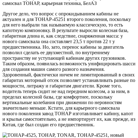
Другое дело, что вопрос с опрокидыванием кабины не
актуален и для ТОНАР-45251 второго поколения, поскольку
для него выбрали так называемую классическую, то есть
капотную компоновку. В результате выросли колесная база,
габаритная длина и, как следствие, снаряженная масса: у
нового самосвала она составляет 23,5 т против 22 т у
предшественника. Но, зато, перенос кабины за двигатель
позволил сделать ее двухместной, по внутреннему
пространству не уступающей кабинам других грузовиков.
Таким образом, появилась возможность унифицировать шасси
для создания машин самого разного назначения.
Здоровенный, фактически ничем не лимитированный в своих
габаритах моторный отсек позволяет устанавливать разные по
мощности, литражу и габаритам двигатели. Кроме того,
водитель теперь сидит не над передним колесом, а за ним, в
пределах колесной базы, где комфортнее, поскольку
вертикальные колебания при движении по неровностям
значительно меньше. Кстати, для карьерного самосвала
нового поколения завод ТОНАР изготавливает кабину, капот
и крылья самостоятельно, а не импортирует их, как прежде, из
Китая, где был создан его предшественник.