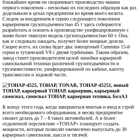
ближайшее время он сворачивает производство машин
первого поколения – несколько их последних образцов как раз
доделывали в цехах предприятия во время моего визита.
Следом за внедрением в серию следующего поколения
карьерников грузоподъемностью 45 т здесь собираются
разработать и освоить в производстве унифицированную с
ними более тяжелую модель грузоподъемностью 60 т. Она,
как и следовало ожидать, получит более мощные дизели.
Скорее всего, их снова будет два: импортный Cummins 15-й
серии и тутаевский V8 с двумя турбинами. Таким образом,
завод станет производителем целой линейки карьерной
самосвальной техники различной грузоподъемности и
грузовместимости, унифицированной по кабине, капоту,
трансмиссии и ходовой части.
К концу этого года, когда завершиться монтаж и ввод в строй
всего необходимого оборудования, в месяц предприятие
сможет делать до 7 – 8 таких автомобилей. А в более
отдаленной перспективе «ТОНАР» планирует создать
мощности, которые позволят ежемесячно выпускать до 30
карьерных самосвалов, шасси и тягачей.