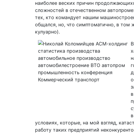
наиболее веских причин продолжающих
сложностей в отечественном автопроме
тех, кто командует нашим машиностроен
общался, но, что симптоматично, в том
кулуарно).
В
х
н
г
д
о
з
в
п
с
в
условиях, которые, на мой взгляд, кат
работу таких предприятий неконкурент