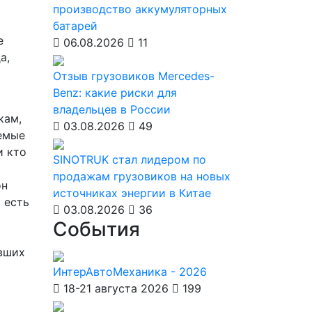
производство аккумуляторных
батарей
е
06.08.2026
11
а,
Отзыв грузовиков Mercedes-
Benz: какие риски для
владельцев в России
кам,
03.08.2026
49
яемые
и кто
SINOTRUK стал лидером по
продажам грузовиков на новых
он
источниках энергии в Китае
 есть
03.08.2026
36
События
вших
ИнтерАвтоМеханика - 2026
18-21 августа 2026
199