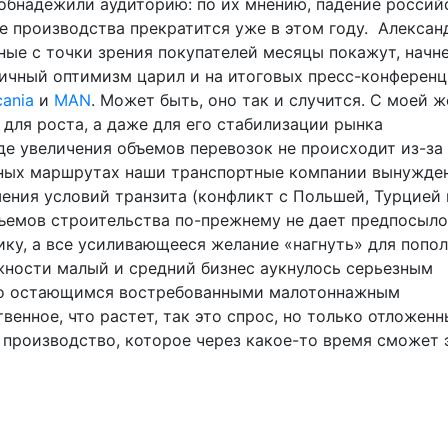
обнадежили аудиторию: по их мнению, падение россий
ие производства прекратится уже в этом году. Алексан
ные с точки зрения покупателей месяцы покажут, начн
гичный оптимизм царил и на итоговых пресс-конференц
cania
и
MAN
. Может быть, оно так и случится. С моей ж
 для роста, а даже для его стабилизации рынка
е увеличения объемов перевозок не происходит из-за
дных маршрутах наши транспортные компании вынужде
шения условий транзита (конфликт с Польшей, Турцией 
ъемов строительства по-прежнему не дает предпосыло
ику, а все усиливающееся желание «нагнуть» для попо
ности малый и средний бизнес аукнулось серьезным
чно остающимся востребованными малотоннажным
венное, что растет, так это спрос, но только отложенн
е производство, которое через какое-то время сможет 