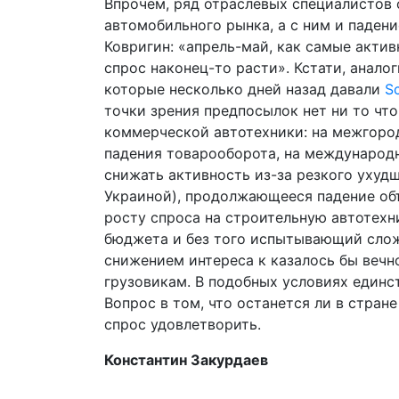
Впрочем, ряд отраслевых специалистов 
автомобильного рынка, а с ним и паден
Ковригин: «апрель-май, как самые актив
спрос наконец-то расти». Кстати, анало
которые несколько дней назад давали
S
точки зрения предпосылок нет ни то что
коммерческой автотехники: на межгород
падения товарооборота, на междунаро
снижать активность из-за резкого ухуд
Украиной), продолжающееся падение об
росту спроса на строительную автотехн
бюджета и без того испытывающий слож
снижением интереса к казалось бы ве
грузовикам. В подобных условиях единст
Вопрос в том, что останется ли в стран
спрос удовлетворить.
Константин Закурдаев