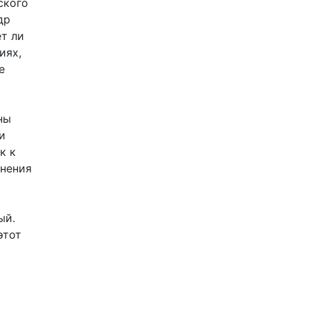
ского
др
ет ли
иях,
е
ны
и
к к
лнения
ый.
этот