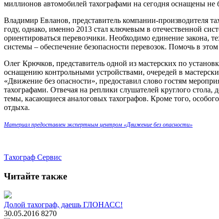
миллионов автомобилей тахографами на сегодня оснащены не б
Владимир Евланов, представитель компании-производителя тах
году, однако, именно 2013 стал ключевым в отечественной сис
ориентироваться перевозчики. Необходимо единение закона, т
системы – обеспечение безопасности перевозок. Помочь в этом
Олег Крючков, представитель одной из мастерских по установк
оснащению контрольными устройствами, очередей в мастерские
«Движение без опасности», предоставил слово гостям мероприя
тахографами. Отвечая на реплики слушателей круглого стола, 
темы, касающиеся аналоговых тахографов. Кроме того, особог
отдыха.
Материал предоставлен экспертным центром «Движение без опасности»
Тахограф
Сервис
Читайте также
Долой тахограф, даешь ГЛОНАСС!
30.05.2016
8270