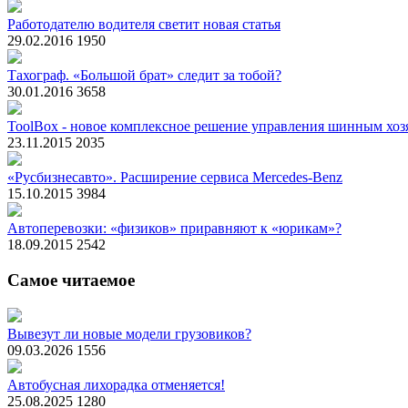
Работодателю водителя светит новая статья
29.02.2016
1950
Тахограф. «Большой брат» следит за тобой?
30.01.2016
3658
ToolBox - новое комплексное решение управления шинным хоз
23.11.2015
2035
«Русбизнесавто». Расширение сервиса Mercedes-Benz
15.10.2015
3984
Автоперевозки: «физиков» приравняют к «юрикам»?
18.09.2015
2542
Самое читаемое
Вывезут ли новые модели грузовиков?
09.03.2026
1556
Автобусная лихорадка отменяется!
25.08.2025
1280