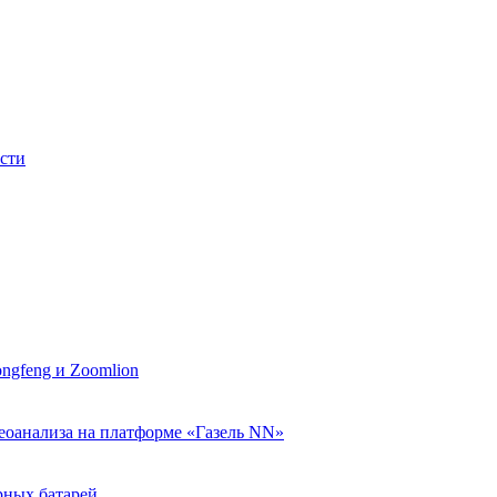
ости
ngfeng и Zoomlion
еоанализа на платформе «Газель NN»
рных батарей