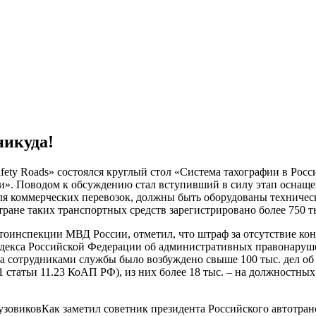
никуда!
ty Roads» состоялся круглый стол «Система тахографии в Росс
». Поводом к обсуждению стал вступивший в силу этап оснащен
для коммерческих перевозок, должны быть оборудованы техничес
ране таких транспортных средств зарегистрировано более 750 т
тоинспекции МВД России, отметил, что штраф за отсутствие кон
декса Российской Федерации об административных правонарушения
ода сотрудниками службы было возбуждено свыше 100 тыс. дел 
1 статьи 11.23 КоАП РФ), из них более 18 тыс. – на должностных
Как заметил советник президента Российского автотра