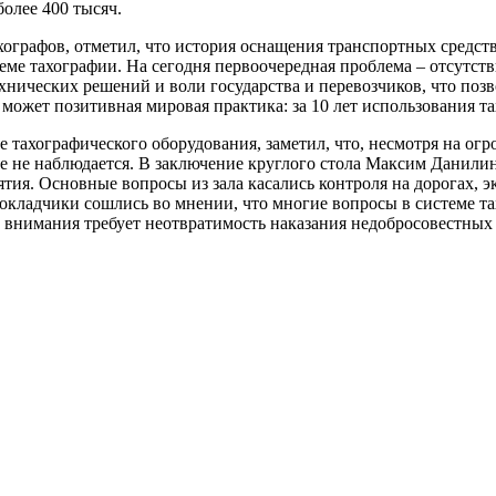
олее 400 тысяч.
ографов, отметил, что история оснащения транспортных средств
теме тахографии. На сегодня первоочередная проблема – отсутст
ехнических решений и воли государства и перевозчиков, что по
 может позитивная мировая практика: за 10 лет использования т
е тахографического оборудования, заметил, что, несмотря на о
 не наблюдается. В заключение круглого стола Максим Данилин
тия. Основные вопросы из зала касались контроля на дорогах, 
докладчики сошлись во мнении, что многие вопросы в системе та
о внимания требует неотвратимость наказания недобросовестны