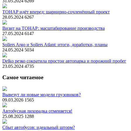
31.05.2024
6269
ТОНАР идёт вперед: шарнирно-сочленённый проект
28.05.2024
6267
Визит на ТОНАР: масштабирование производства
27.05.2024
6147
Sollers Argo и Sollers Atlant: итоги, доработки, планы
24.05.2024
5034
Delko резко сократила простои автопарка и порожний пробег
23.05.2024
4735
Самое читаемое
Вывезут ли новые модели грузовиков?
09.03.2026
1565
Автобусная лихорадка отменяется!
25.08.2025
1288
Сбыт автобусов: идеальный шторм?