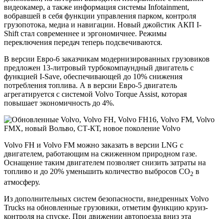
видеокамер, а также информация системы Infotainment,
вобравшей в себя функции управления парком, контроля
грузопотока, медиа и навигации. Новый джойстик АКП I-
Shift стал современнее и эргономичнее. Режимы
переключения передач теперь подсвечиваются.
В версии Евро-6 заказчикам модернизированных грузовиков
предложен 13-литровый турбокомпаундный двигатель с
функцией I-Save, обеспечивающей до 10% снижения
потребления топлива. А в версии Евро-5 двигатель
агрегатируется с системой Volvo Torque Assist, которая
повышает экономичность до 4%.
Volvo FH и Volvo FM можно заказать в версии LNG с
двигателем, работающим на сжиженном природном газе.
Оснащение таким двигателем позволяет снизить затраты на
топливо и до 20% уменьшить количество выбросов СО
в
2
атмосферу.
Из дополнительных систем безопасности, внедренных Volvo
Trucks на обновленные грузовики, отметим функцию круиз-
контроля на спуске. При движении автопоезда вниз эта