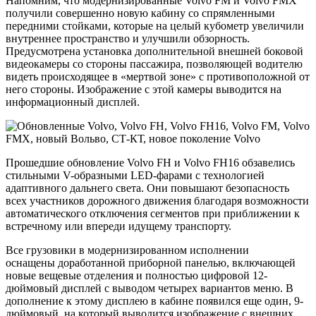
Напомним, что модернизированные Volvo FM и Volvo FMX
получили совершенно новую кабину со спрямленными
передними стойками, которые на целый кубометр увеличили
внутреннее пространство и улучшили обзорность.
Предусмотрена установка дополнительной внешней боковой
видеокамеры со стороны пассажира, позволяющей водителю
видеть происходящее в «мертвой зоне» с противоположной от
него стороны. Изображение с этой камеры выводится на
информационный дисплей.
Прошедшие обновление Volvo FH и Volvo FH16 обзавелись
стильными V-образными LED-фарами с технологией
адаптивного дальнего света. Они повышают безопасность
всех участников дорожного движения благодаря возможности
автоматического отключения сегментов при приближении к
встречному или впереди идущему транспорту.
Все грузовики в модернизированном исполнении
оснащены доработанной приборной панелью, включающей
новые вещевые отделения и полностью цифровой 12-
дюймовый дисплей с выводом четырех вариантов меню. В
дополнение к этому дисплею в кабине появился еще один, 9-
дюймовый, на который выводится изображение с внешних