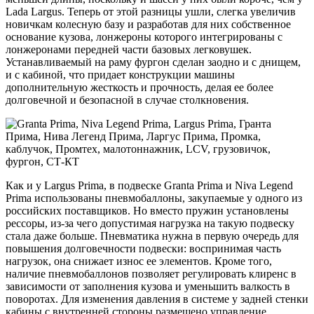
Lada Largus. Теперь от этой разницы ушли, слегка увеличив
новичкам колесную базу и разработав для них собственное
основание кузова, лонжероны которого интегрированы с
лонжеронами передней части базовых легковушек.
Устанавливаемый на раму фургон сделан заодно и с днищем,
и с кабиной, что придает конструкции машины
дополнительную жесткость и прочность, делая ее более
долговечной и безопасной в случае столкновения.
Как и у Largus Prima, в подвеске Granta Prima и Niva Legend
Prima использованы пневмобаллоны, закупаемые у одного из
российских поставщиков. Но вместо пружин установлены
рессоры, из-за чего допустимая нагрузка на такую подвеску
стала даже больше. Пневматика нужна в первую очередь для
повышения долговечности подвески: воспринимая часть
нагрузок, она снижает износ ее элементов. Кроме того,
наличие пневмобаллонов позволяет регулировать клиренс в
зависимости от заполнения кузова и уменьшить валкость в
поворотах. Для изменения давления в системе у задней стенки
кабины с внутренней стороны размещено управление