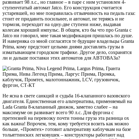
развивает 98 л.с., но главное – в паре с ним установлен 4-
ступенчтатый автомат Jatco. Его конструкция считается
устаревшей, но мне понравилась отзывчивость на педаль газа:
стоит ее придавить посильнее, и автомат, не теряясь и не
тормозя, переходит на одну-две ступени ниже, выдавая
колесам хороший импульс. В общем, кто бы что про Granta с
Jatco ни говорил, мне такая модификация пришлась по душе.
И наверняка со мной согласятся те будущие владельцы Granta
Prima, кому предстоит целыми днями доставлять грузы в
изматывающем городском трафике. Другое дело, сохранятся
ли и дальше поставки этих автоматов для АВТОВАЗа?
Не ясна в свете санкций и судьба 16-клапанного вазовского
двигателя. Единственная его альтернатива, применяемый на
Lada Granta 8-клапанный движок, заметно слабее – на
максимуме он развивает всего 90 л.с. Для фургона с
претензией на перевозку почти тонны груза эта разница ох
как важна! Впрочем, тем, кому требуется возить как можно
больше, «Промтех» готовит альтернативу каблучкам на базе
тольяттинских легковушек – конструкторы работают над