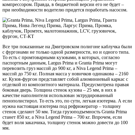
компрессором. Правда, в бюджетной версии его не будет –
при необходимости водителю придется поработать насосом.
Все три показанные на Дмитровском полигоне каблучка были
с фургонами не только одной размерности, но и одного типа.
То есть с промтоварными кузовами, в которых, согласно
паспортным данным, Largus Prima и Granta Prima могут
перевозить груз массой до 900 кг, а Niva Legend Prima –
массой до 750 кг. Полная масса у новичков одинакова – 2160
кг. Кузов-фургон представляет собой алюминиевый каркас с
отделкой из композитного материала. Предусмотрена правая
боковая дверь. Толщина стенок кузова – 25 мм, в них в
качестве наполнителя использован эктрудированный
пенополистирол. То есть это, по сути, легкая изотерма. А если
нужна настоящая изотерма под рефрижератор – толщину
стенок сделают 50 мм. Тогда грузоподъемность Granta Prima
станет 850 кг, а Niva Legend Prima – 700 кг. Впрочем, если
будет воля заказчика, толщину стенок можно довести до 100
мм.