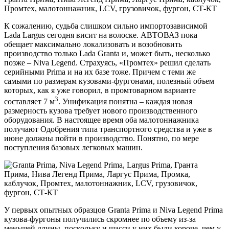
К сожалению, судьба слишком сильно импортозависимой
Lada Largus сегодня висит на волоске. АВТОВАЗ пока
обещает максимально локализовать и возобновить
производство только Lada Granta и, может быть, несколько
позже – Niva Legend. Страхуясь, «Промтех» решил сделать
серийными Prima и на их базе тоже. Причем с теми же
самыми по размерам кузовами-фургонами, полезный объем
которых, как я уже говорил, в промтоварном варианте
3
составляет 7 м
. Унификация понятна – каждая новая
размерность кузова требует нового производственного
оборудования. В настоящее время оба малотоннажника
получают Одобрения типа транспортного средства и уже в
июне должны пойти в производство. Понятно, по мере
поступления базовых легковых машин.
У первых опытных образцов Granta Prima и Niva Legend Prima
кузова-фургоны получились скромнее по объему из-за
меньшей длины, поскольку и шасси у них были короче, чем у