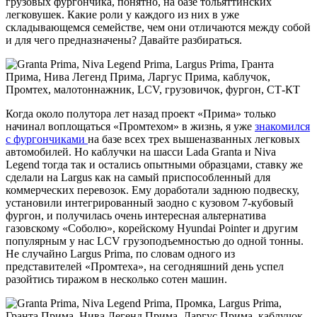
грузовых фургончика, понятно, на базе тольяттинских
легковушек. Какие роли у каждого из них в уже
складывающемся семействе, чем они отличаются между собой
и для чего предназначены? Давайте разбираться.
Когда около полутора лет назад проект «Прима» только
начинал воплощаться «Промтехом» в жизнь, я уже
знакомился
с фургончиками
на базе всех трех вышеназванных легковых
автомобилей. Но каблучки на шасси Lada Granta и Niva
Legend тогда так и остались опытными образцами, ставку же
сделали на Largus как на самый приспособленный для
коммерческих перевозок. Ему доработали заднюю подвеску,
установили интегрированный заодно с кузовом 7-кубовый
фургон, и получилась очень интересная альтернатива
газовскому «Соболю», корейскому Hyundai Pointer и другим
популярным у нас LCV грузоподъемностью до одной тонны.
Не случайно Largus Prima, по словам одного из
представителей «Промтеха», на сегодняшний день успел
разойтись тиражом в несколько сотен машин.