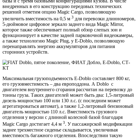
базы и с тремя базовыми конфигурациями кузова. В числе
внедренных в его конструкцию передовых технических
решений отметим опцию Magic Cargo, позволяющую
3
увеличить вместимость на 0,5 м
для перевозки длинномеров,
5-дюймовое цифровое зеркало заднего вида Magic Mirror,
которое также обеспечивает полный обзор слепых зон и
функционирует в качестве задней парковочной видеокамеры,
а также технологию Magic Plug, у E-Doblo, позволяющую
перенаправлять энергию аккумуляторов для питания
сторонних устройств.
Максимальная грузоподъемность E-Doblo составляет 800 кг,
его грузовместимость – два европоддона. А Doblo с
двигателем внутреннего сгорания рассчитан на перевозку до
тонны груза. Таких двигателей может быть два: 1,5-литровый
дизель мощностью 100 или 130 л.с. (с последним может
агрегатироваться автомат), а также 1,2-литровый бензиновый
двигатель мощностью 110 л.с. Вместимость грузового
отделения у версии с длинной колесной базой благодаря
3
Magic Cargo достигает 4,4 м
. У пассажирской модификации
заднее трехместное сиденье складывается, увеличивая
вместимость багажного отделения. Впоследствии такую