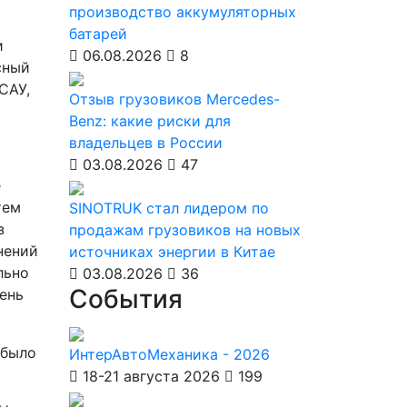
производство аккумуляторных
батарей
и
06.08.2026
8
сный
САУ,
Отзыв грузовиков Mercedes-
Benz: какие риски для
владельцев в России
03.08.2026
47
е
тем
SINOTRUK стал лидером по
з
продажам грузовиков на новых
нений
источниках энергии в Китае
льно
03.08.2026
36
События
чень
 было
ИнтерАвтоМеханика - 2026
18-21 августа 2026
199