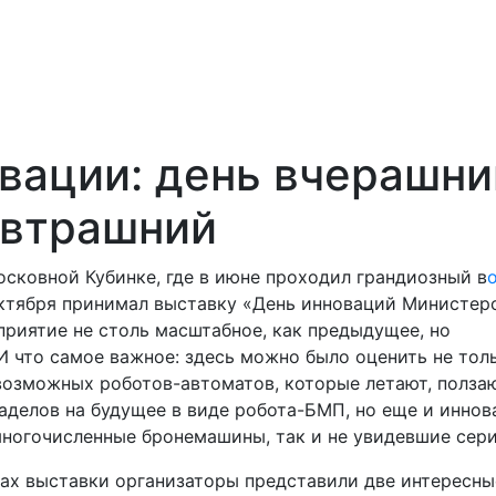
вации: день вчерашни
автрашний
сковной Кубинке, где в июне проходил грандиозный в
октября принимал выставку «День инноваций Министер
риятие не столь масштабное, как предыдущее, но
 что самое важное: здесь можно было оценить не тол
возможных роботов-автоматов, которые летают, полза
заделов на будущее в виде робота-БМП, но еще и инно
многочисленные бронемашины, так и не увидевшие сери
ках выставки организаторы представили две интересны