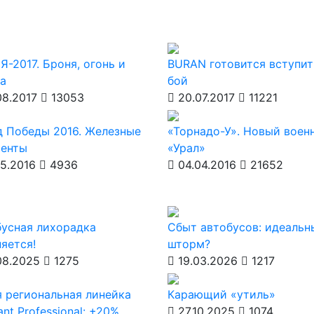
-2017. Броня, огонь и
BURAN готовится вступит
а
бой
8.2017
13053
20.07.2017
11221
 Победы 2016. Железные
«Торнадо-У». Новый воен
менты
«Урал»
5.2016
4936
04.04.2016
21652
усная лихорадка
Сбыт автобусов: идеальн
яется!
шторм?
08.2025
1275
19.03.2026
1217
 региональная линейка
Карающий «утиль»
ant Professional: +20%
27.10.2025
1074