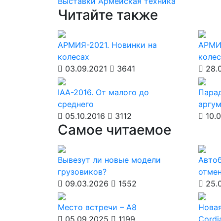
Выставки
Армейская техника
Читайте также
АРМИЯ-2021. Новинки на
АРМИЯ
колесах
колес
03.09.2021
3641
28.0
IAA-2016. От малого до
Парад
среднего
аргу
05.10.2016
3112
10.0
Самое читаемое
Вывезут ли новые модели
Автоб
грузовиков?
отмен
09.03.2026
1552
25.
Место встречи – А8
Новая
05.09.2025
1199
Cordi