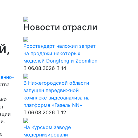
Новости отрасли
й,
Росстандарт наложил запрет
на продажи некоторых
моделей Dongfeng и Zoomlion
06.08.2026
14
оенно-
В Нижегородской области
ства
запущен передвижной
комплекс видеоанализа на
ько
платформе «Газель NN»
ют
06.08.2026
12
вации
и.
На Курском заводе
е
модернизировали