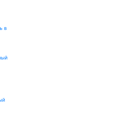
ь в
ный
ый