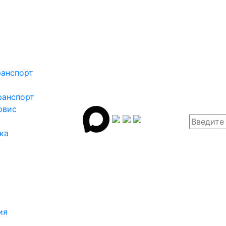
ранспорт
ранспорт
рвис
ка
ия