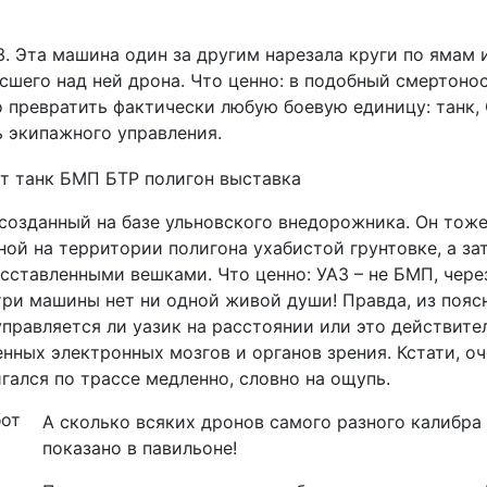
. Эта машина один за другим нарезала круги по ямам 
сшего над ней дрона. Что ценно: в подобный смертоно
 превратить фактически любую боевую единицу: танк, 
 экипажного управления.
 созданный на базе ульновского внедорожника. Он тож
ной на территории полигона ухабистой грунтовке, а за
ставленными вешками. Что ценно: УАЗ – не БМП, чере
утри машины нет ни одной живой души! Правда, из пояс
управляется ли уазик на расстоянии или это действите
нных электронных мозгов и органов зрения. Кстати, о
гался по трассе медленно, словно на ощупь.
А сколько всяких дронов самого разного калибра
показано в павильоне!