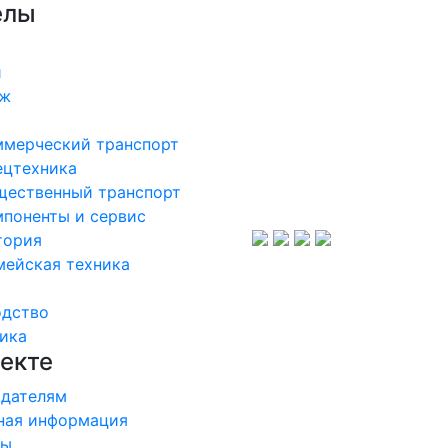
елы
и
аж
ммерческий транспорт
ецтехника
щественный транспорт
поненты и сервис
тория
мейская техника
одство
ика
екте
дателям
ная информация
ры