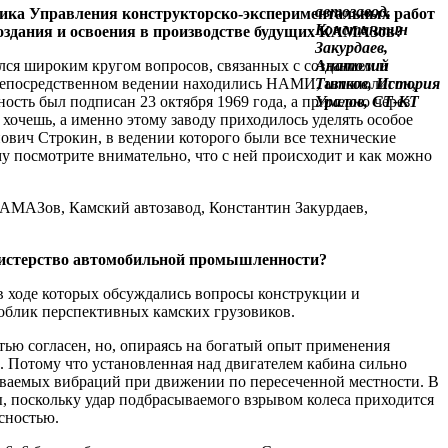
ьника Управления конструкторско-экспериментальных работ
создания и освоения в производстве будущих КАМАЗов?
лся широким кругом вопросов, связанных с созданием и
 непосредственном ведении находились НАМИ, автополигон,
сть был подписан 23 октября 1969 года, а примерно через
хочешь, а именно этому заводу приходилось уделять особое
ович Строкин, в ведении которого были все технические
у посмотрите внимательно, что с ней происходит и как можно
инистерство автомобильной промышленности?
 в ходе которых обсуждались вопросы конструкции и
 облик перспективных камских грузовиков.
ью согласен, но, опираясь на богатый опыт применения
 Потому что установленная над двигателем кабина сильно
даваемых вибраций при движении по пересеченной местности. В
ы, поскольку удар подбрасываемого взрывом колеса приходится
асностью.