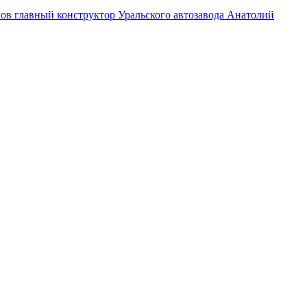
лов
главный конструктор Уральского автозавода
Анатолий