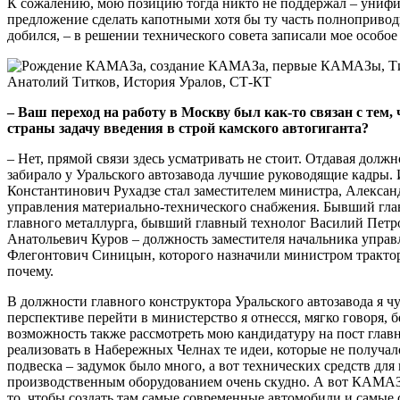
К сожалению, мою позицию тогда никто не поддержал – унифи
предложение сделать капотными хотя бы ту часть полнопривод
добился, – в решении технического совета записали мое особое
– Ваш переход на работу в Москву был как-то связан с те
страны задачу введения в строй камского автогиганта?
– Нет, прямой связи здесь усматривать не стоит. Отдавая дол
забирало у Уральского автозавода лучшие руководящие кадры. 
Константинович Рухадзе стал заместителем министра, Алексан
управления материально-технического снабжения. Бывший гла
главного металлурга, бывший главный технолог Василий Петр
Анатольевич Куров – должность заместителя начальника управл
Флегонтович Синицын, которого назначили министром трактор
почему.
В должности главного конструктора Уральского автозавода я чу
перспективе перейти в министерство я отнесся, мягко говоря, 
возможность также рассмотреть мою кандидатуру на пост главно
реализовать в Набережных Челнах те идеи, которые не получа
подвеска – задумок было много, а вот технических средств для
производственным оборудованием очень скудно. А вот КАМАЗ –
то, чтобы создать там самые современные автомобили и самы