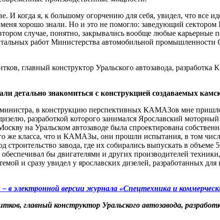
. И когда я, к большому огорчению для себя, увидел, что все ид
еня хорошо знали. Но и это не помогло: заведующий сектором 
 втором случае, понятно, закрывались вообще любые карьерные п
нтальных работ Министерства автомобильной промышленности ССС
тали детально знакомиться с конструкцией создаваемых камс
ля министра, в конструкцию перспективных КАМАЗов мне пришло
изелю, разработкой которого занимался Ярославский моторный 
Москву на Уральском автозаводе была спроектирована собствен
ого же класса, что и КАМАЗы, они прошли испытания, в том чис
д строительство завода, где их собирались выпускать в объеме 50
беспечивал бы двигателями и других производителей техники,
темой и сразу увидел у ярославских дизелей, разработанных для
 в электронной версии журнала «Спецтехника и коммерческ