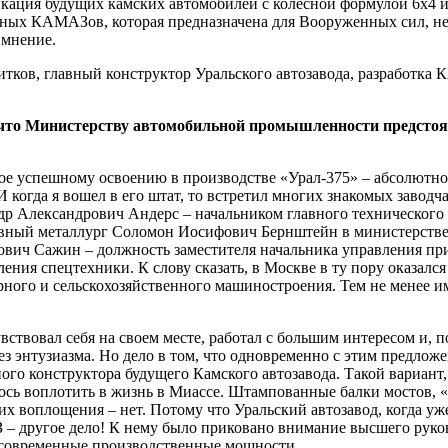
кация будущих камских автомобилей с колесной формулой 6х4 и
ных КАМАЗов, которая предназначена для Вооруженных сил, не п
 мнение.
м, что Министерству автомобильной промышленности предсто
жное успешному освоению в производстве «Урал-375» – абсолютно
И когда я вошел в его штат, то встретил многих знакомых заво
др Александрович Андерс – начальником главного технического
вный металлург Соломон Иосифович Бернштейн в министерстве 
ович Сажин – должность заместителя начальника управления пр
ения спецтехники. К слову сказать, в Москве в ту пору оказалс
ного и сельскохозяйственного машиностроения. Тем не менее и
вствовал себя на своем месте, работал с большим интересом и, п
без энтузиазма. Но дело в том, что одновременно с этим предло
го конструктора будущего Камского автозавода. Такой вариант, 
лось воплотить в жизнь в Миассе. Штампованные балки мостов, 
 их воплощения – нет. Потому что Уральский автозавод, когда у
 другое дело! К нему было приковано внимание высшего руково
е современные производственные мощности.