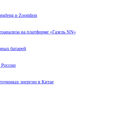
ngfeng и Zoomlion
еоанализа на платформе «Газель NN»
рных батарей
в России
точниках энергии в Китае