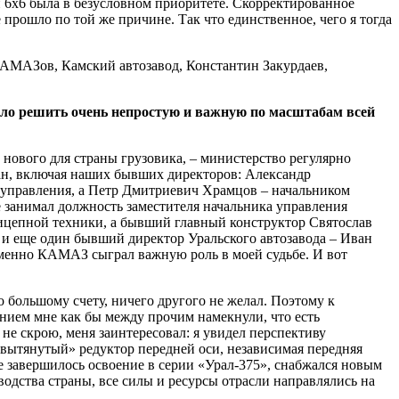
 6х6 была в безусловном приоритете. Скорректированное
рошло по той же причине. Так что единственное, чего я тогда
яло решить очень непростую и важную по масштабам всей
 нового для страны грузовика, – министерство регулярно
дчан, включая наших бывших директоров: Александр
 управления, а Петр Дмитриевич Храмцов – начальником
занимал должность заместителя начальника управления
ицепной техники, а бывший главный конструктор Святослав
я и еще один бывший директор Уральского автозавода – Иван
менно КАМАЗ сыграл важную роль в моей судьбе. И вот
о большому счету, ничего другого не желал. Поэтому к
жением мне как бы между прочим намекнули, что есть
не скрою, меня заинтересовал: я увидел перспективу
«вытянутый» редуктор передней оси, независимая передняя
же завершилось освоение в серии «Урал-375», снабжался новым
дства страны, все силы и ресурсы отрасли направлялись на