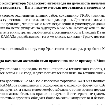
го конструктора Уральского автозавода на должность начал
 ведомстве, – Вы в первую очередь погрузились в вопросы 
укторско-экспериментальных работ, сокращенно УКЭР, я занима
х существовавших тогда автозаводах страны. Для этого в моем
 получилось, что приказ о моем вступлении в упомянутую должно
унта на месте фундамента будущего КАМАЗа. Поэтому хочешь не 
еститель министра автомобильной промышленности Николай Иван
 КАМАЗа разрабатывают того же класса, как ваш «Урал», поэтом
тогда камскими автомобилями произошло после прихода в М
я участвовал в проводимых министерством технических советах,
я летом 1968 года, я даже попытался повлиять на технический
ства дорожных КАМАЗов с колесной формулой 6х4 я был полност
я КАМАЗов повышенной проходимости с колесной формулой 6х6.
их грунтах, а также менее комфортабельна с точки зрения пере
ного автомобиля, как правило, получает более серьезные травм
я капотный грузовик обладает более высокой живучестью и безоп