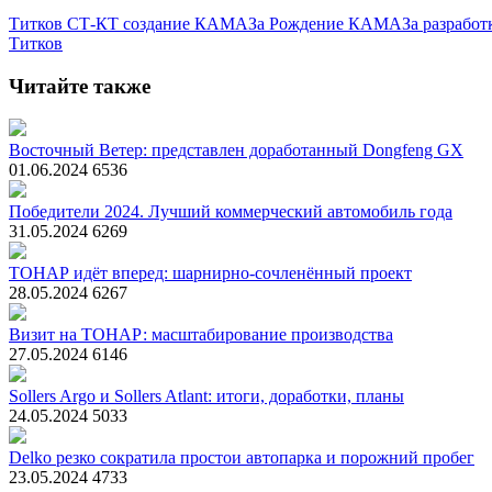
Титков
СТ-КТ
создание КАМАЗа
Рождение КАМАЗа
разрабо
Титков
Читайте также
Восточный Ветер: представлен доработанный Dongfeng GX
01.06.2024
6536
Победители 2024. Лучший коммерческий автомобиль года
31.05.2024
6269
ТОНАР идёт вперед: шарнирно-сочленённый проект
28.05.2024
6267
Визит на ТОНАР: масштабирование производства
27.05.2024
6146
Sollers Argo и Sollers Atlant: итоги, доработки, планы
24.05.2024
5033
Delko резко сократила простои автопарка и порожний пробег
23.05.2024
4733