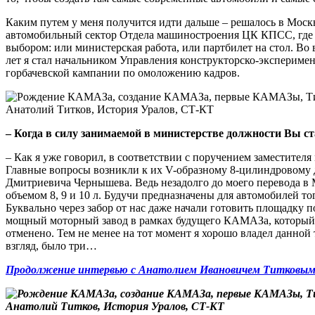
Каким путем у меня получится идти дальше – решалось в Москве
автомобильный сектор Отдела машиностроения ЦК КПСС, где м
выбором: или министерская работа, или партбилет на стол. Во
лет я стал начальником Управления конструкторско-экспериме
горбачевской кампании по омоложению кадров.
– Когда в силу занимаемой в министерстве должности Вы с
– Как я уже говорил, в соответствии с поручением заместите
Главные вопросы возникли к их V-образному 8-цилиндровому д
Дмитриевича Чернышева. Ведь незадолго до моего перевода в 
объемом 8, 9 и 10 л. Будучи предназначены для автомобилей т
Буквально через забор от нас даже начали готовить площадку по
мощный моторный завод в рамках будущего КАМАЗа, который о
отменено. Тем не менее на тот момент я хорошо владел данной 
взгляд, было три…
Продолжение интервью с Анатолием Ивановичем Титковым –