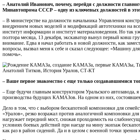
– Анатолий Иванович, почему, перейдя с должности главно
Минавтопрома СССР – одну из ключевых должностей в этом
– В министерстве на должности начальника Управления констр
внедрением новых моделей и модификаций автотехники на все
институт информации и институт материаловедения. Но так уж
полтора месяца, 13 декабря, экскаватор вынул первый ковш гр
внимание. Едва я начал работать в новой должности, как зам
вопросы, вызвал меня к себе и сказал следующее: «Машину для
помочь».
– Ваше первое знакомство с еще только создававшимися 
– Еще будучи главным конструктором Уральского автозавода, 
производства будущих КАМАЗов. На одном из них, состоявшемс
Дело в том, что с выбором бескапотной компоновки для семей
«Уралов», резко возражал против аналогичной компоновки дл
нагружает передний мост, снижая проходимость на слабонесущ
условиях боевых действий при наезде на мину экипаж бескапот
как раз в район сидений. Да и в целом с военной точки зрени