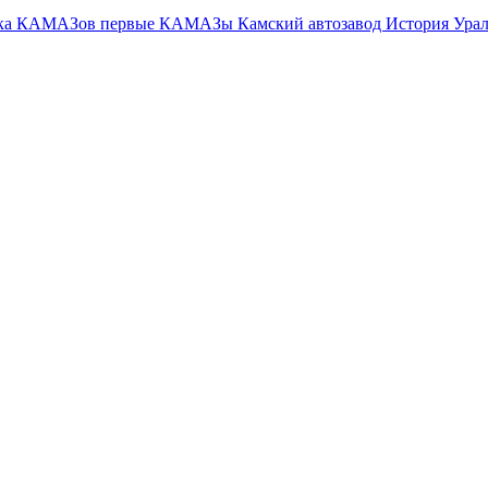
тка КАМАЗов
первые КАМАЗы
Камский автозавод
История Ура