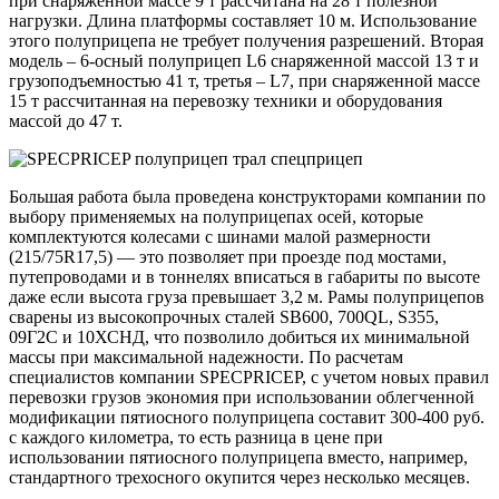
при снаряженной массе 9 т рассчитана на 28 т полезной
нагрузки. Длина платформы составляет 10 м. Использование
этого полуприцепа не требует получения разрешений. Вторая
модель – 6-осный полуприцеп L6 снаряженной массой 13 т и
грузоподъемностью 41 т, третья – L7, при снаряженной массе
15 т рассчитанная на перевозку техники и оборудования
массой до 47 т.
Большая работа была проведена конструкторами компании по
выбору применяемых на полуприцепах осей, которые
комплектуются колесами с шинами малой размерности
(215/75R17,5) — это позволяет при проезде под мостами,
путепроводами и в тоннелях вписаться в габариты по высоте
даже если высота груза превышает 3,2 м. Рамы полуприцепов
сварены из высокопрочных сталей SB600, 700QL, S355,
09Г2С и 10ХСНД, что позволило добиться их минимальной
массы при максимальной надежности. По расчетам
специалистов компании SPECPRICEP, с учетом новых правил
перевозки грузов экономия при использовании облегченной
модификации пятиосного полуприцепа составит 300-400 руб.
с каждого километра, то есть разница в цене при
использовании пятиосного полуприцепа вместо, например,
стандартного трехосного окупится через несколько месяцев.