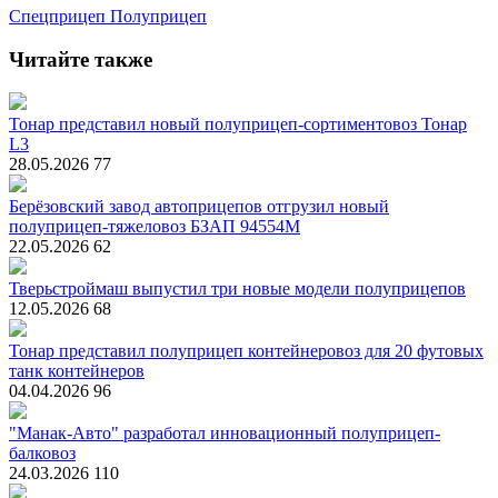
Спецприцеп
Полуприцеп
Читайте также
Тонар представил новый полуприцеп-сортиментовоз Тонар
L3
28.05.2026
77
Берёзовский завод автоприцепов отгрузил новый
полуприцеп-тяжеловоз БЗАП 94554М
22.05.2026
62
Тверьстроймаш выпустил три новые модели полуприцепов
12.05.2026
68
Тонар представил полуприцеп контейнеровоз для 20 футовых
танк контейнеров
04.04.2026
96
"Манак-Авто" разработал инновационный полуприцеп-
балковоз
24.03.2026
110