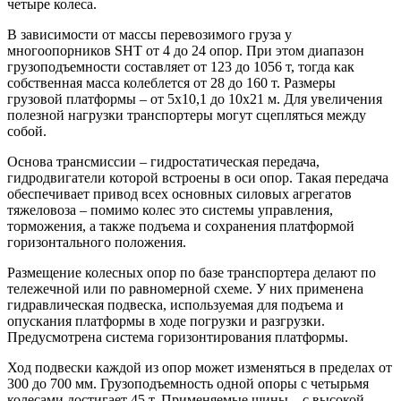
четыре колеса.
В зависимости от массы перевозимого груза у
многоопорников SHT от 4 до 24 опор. При этом диапазон
грузоподъемности составляет от 123 до 1056 т, тогда как
собственная масса колеблется от 28 до 160 т. Размеры
грузовой платформы – от 5х10,1 до 10х21 м. Для увеличения
полезной нагрузки транспортеры могут сцепляться между
собой.
Основа трансмиссии – гидростатическая передача,
гидродвигатели которой встроены в оси опор. Такая передача
обеспечивает привод всех основных си­ловых агрегатов
тяжеловоза – помимо колес это системы управления,
торможения, а также подъема и со­хранения платформой
горизонтального положения.
Размещение колесных опор по базе транспортера делают по
тележечной или по равномерной схеме. У них применена
гидравлическая подвеска, используемая для подъема и
опускания платформы в ходе погрузки и разгруз­ки.
Предусмотрена система горизонтирования платформы.
Ход подвески каждой из опор может изменяться в пределах от
300 до 700 мм. Грузоподъемность одной опоры с четырьмя
колесами достигает 45 т. Применяемые шины – с высокой