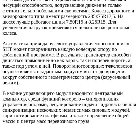
несущей способностью, допускающие движение только
с относительно небольшими скоростями. Колеса дорожного и
внедорожного типа имеют размерность 235x75R17,5. На
шоссе лучше работают шины 7,50R15 и 8,25R15. Для
увеличения нагрузок применяются цельнолитые резиновые
колеса.
Автоматика привода рулевого управления многоопорников
SHT может поворачивать каждую колесную опору по
собственной программе. В результате транспортер способен
двигаться прямолинейно как вдоль, так и поперек дороги, а
также под углом к ней. Поворот многоопорных тяжеловозов
осуществляется с заданным радиусом вплоть до вращения
вокруг собственного геометрического центра (карусельный
режим).
В кабине управляющего модуля находится централь­ный
компьютер, среди функций которого – синхронизация
управления опорами, регулирование подачи гидронасосов для
синхронизации нескольких независимых силовых модулей,
горизонтирование платформы, а также определение общей
массы и цент­ра масс перевозимого груза.