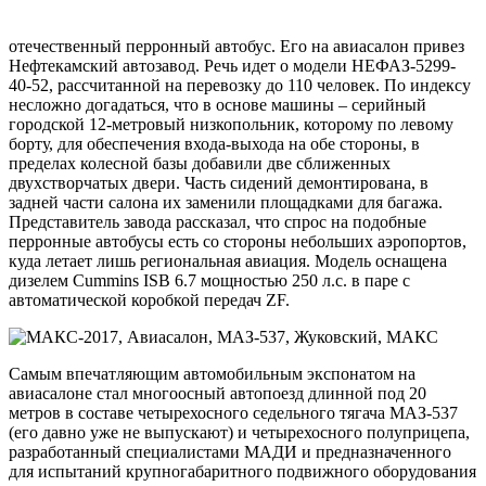
отечественный перронный автобус. Его на авиасалон привез
Нефтекамский автозавод. Речь идет о модели НЕФАЗ-5299-
40-52, рассчитанной на перевозку до 110 человек. По индексу
несложно догадаться, что в основе машины – серийный
городской 12-метровый низкопольник, которому по левому
борту, для обеспечения входа-выхода на обе стороны, в
пределах колесной базы добавили две сближенных
двухстворчатых двери. Часть сидений демонтирована, в
задней части салона их заменили площадками для багажа.
Представитель завода рассказал, что спрос на подобные
перронные автобусы есть со стороны небольших аэропортов,
куда летает лишь региональная авиация. Модель оснащена
дизелем Cummins ISB 6.7 мощностью 250 л.с. в паре с
автоматической коробкой передач ZF.
Самым впечатляющим автомобильным экспонатом на
авиасалоне стал многоосный автопоезд длинной под 20
метров в составе четырехосного седельного тягача МАЗ-537
(его давно уже не выпускают) и четырехосного полуприцепа,
разработанный специалистами МАДИ и предназначенного
для испытаний крупногабаритного подвижного оборудования