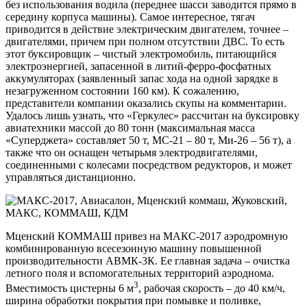
без использования водила (переднее шасси заводится прямо в
середину корпуса машины). Самое интересное, тягач
приводится в действие электрическим двигателем, точнее –
двигателями, причем при полном отсутствии ДВС. То есть
этот буксировщик – чистый электромобиль, питающийся
электроэнергией, запасенной в литий-ферро-фосфатных
аккумуляторах (заявленный запас хода на одной зарядке в
незагруженном состоянии 160 км). К сожалению,
представители компании оказались скупы на комментарии.
Удалось лишь узнать, что «Геркулес» рассчитан на буксировку
авиатехники массой до 80 тонн (максимальная масса
«Суперджета» составляет 50 т, МС-21 – 80 т, Ми-26 – 56 т), а
также что он оснащен четырьмя электродвигателями,
соединенными с колесами посредством редукторов, и может
управляться дистанционно.
Мценский КОММАШ привез на МАКС-2017 аэродромную
комбинированную всесезонную машину повышенной
производительности АВМК-3К. Ее главная задача – очистка
летного поля и вспомогательных территорий аэроднома.
3
Вместимость цистерны 6 м
, рабочая скорость – до 40 км/ч,
ширина обработки покрытия при помывке и поливке,