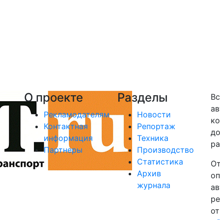
О проекте
Разделы
Вс
ав
Рекламодателям
Новости
ко
Контактная
Репортаж
до
информация
Техника
ра
Партнеры
Производство
Статистика
От
Архив
оп
журнала
ав
ре
от