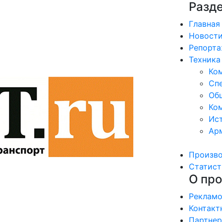
Разд
Главная
Новост
Репорт
Техника
Ко
Сп
Об
Ком
Ис
Ар
Произв
Статист
О про
Рекламо
Контакт
Партне