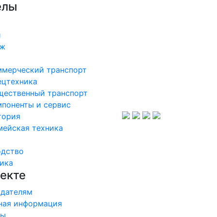
елы
и
аж
ммерческий транспорт
ецтехника
щественный транспорт
поненты и сервис
тория
мейская техника
одство
ика
екте
дателям
ная информация
ры