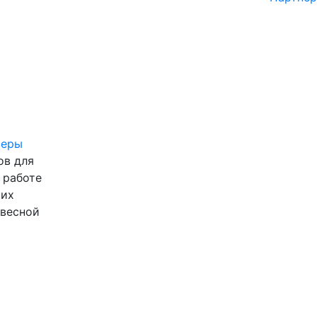
ьеры
ов для
 работе
ких
 весной