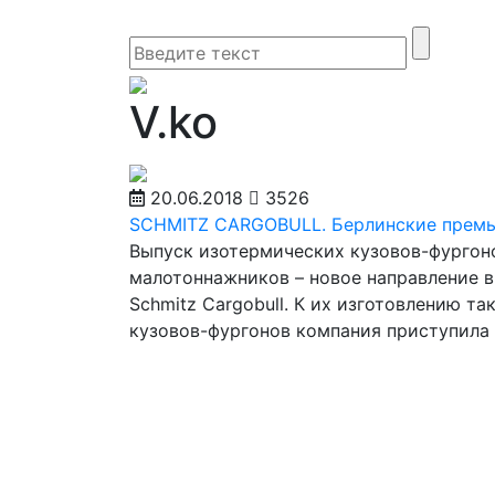
V.ko
20.06.2018
3526
SCHMITZ CARGOBULL. Берлинские прем
Выпуск изотермических кузовов-фургон
малотоннажников – новое направление в
Schmitz Cargobull. К их изготовлению та
кузовов-фургонов компания приступила