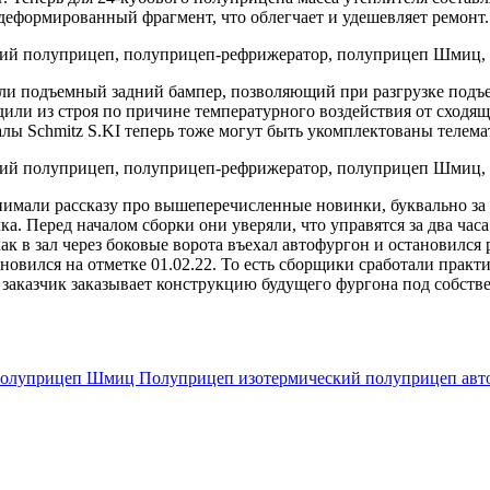
деформированный фрагмент, что облегчает и удешевляет ремонт.
и подъемный задний бампер, позволяющий при разгрузке подъех
ли из строя по причине температурного воздействия от сходящег
ы Schmitz S.KI теперь тоже могут быть укомплектованы телема
внимали рассказу про вышеперечисленные новинки, буквально за с
. Перед началом сборки они уверяли, что управятся за два часа 
ак в зал через боковые ворота въехал автофургон и остановился
овился на отметке 01.02.22. То есть сборщики сработали практи
 заказчик заказывает конструкцию будущего фургона под собстве
полуприцеп Шмиц
Полуприцеп
изотермический полуприцеп
авт