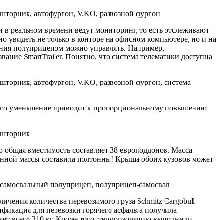
 в реальном времени ведут мониторинг, то есть отслеживают
 увидеть не только в конторе на офисном компьютере, но и на
жения полуприцепом можно управлять. Например,
ние SmartTrailer. Понятно, что система телематики доступна
у его уменьшение приводит к пропорциональному повышению
 общая вместимость составляет 38 европоддонов. Масса
яженной массы составила полтонны! Крыша обоих кузовов может
личения количества перевозимого груза Schmitz Cargobull
фикация для перевозки горячего асфальта получила
ляет всего 310 кг. Кроме того, термоизоляцию выполнили