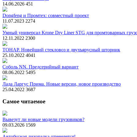
14.06.2026
451
Dongfeng и Промтех: совместный проект
11.07.2023
2274
Умный универсал Krone Dry Liner STG для промтоварных груз
12.11.2022
2300
ТОНАР. Новейший стекловоз и двухъярусный шторник
25.10.2022
4041
Соболь NN. Предсерийный вариант
08.06.2022
5495
Лада Ларгус Прима. Новые версии, новое производство
25.04.2022
3687
Самое читаемое
Вывезут ли новые модели грузовиков?
09.03.2026
1569
Автобусная лихорадка отменяется!