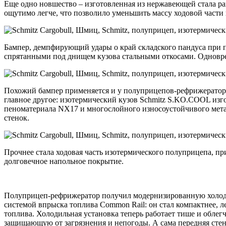
Еще одно новшество – изготовленная из нержавеющей стала р
ощутимо легче, что позволило уменьшить массу ходовой части на
Бампер, демпфирующий удары о край складского пандуса при п
спрятанными под днищем кузова стальными откосами. Одновре
Похожий бампер применяется и у полуприцепов-рефрижератор
главное другое: изотермический кузов Schmitz S.KO.COOL и
пеноматериала NX17 и многослойного износоустойчивого мет
стенок.
Прочнее стала ходовая часть изотермического полуприцепа, пр
долговечное напольное покрытие.
Полуприцеп-рефрижератор получил модернизированную холодил
системой впрыска топлива Common Rail: он стал компактнее, л
топлива. Холодильная установка теперь работает тише и облег
защищающую от загрязнения и непогоды. А сама передняя стен