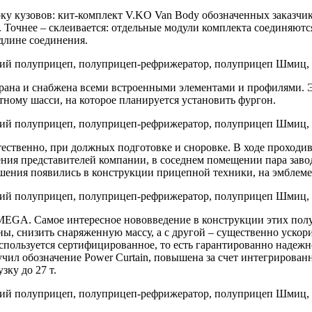
ку кузовов: кит-комплект V.KO Van Body обозначенных заказчико
у. Точнее – склеивается: отдельные модули комплекта соединяю
длине соединения.
рана и снабжена всеми встроенными элементами и профилями. Э
ному шасси, на которое планируется установить фургон.
тественно, при должных подготовке и сноровке. В ходе проходив
ия представителей компании, в соседнем помещении пара заводс
решения появились в конструкции прицепной техники, на эмблем
S MEGA. Самое интересное нововведение в конструкции этих пол
ны, снизить снаряженную массу, а с другой – существенно ускор
спользуется сертифицированное, то есть гарантированно надежно
чил обозначение Power Curtain, повышена за счет интегрирован
ку до 27 т.