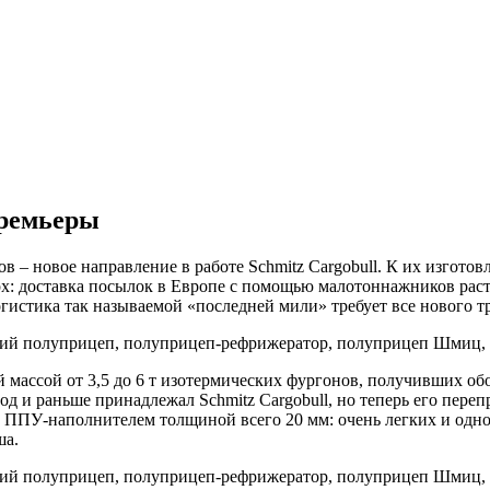
ремьеры
 – новое направление в работе Schmitz Cargobull. К их изгото
х: доставка посылок в Европе с помощью малотоннажников растет
огистика так называемой «последней мили» требует все нового т
 массой от 3,5 до 6 т изотермических фургонов, получивших о
д и раньше принадлежал Schmitz Cargobull, но теперь его пере
с ППУ-наполнителем толщиной всего 20 мм: очень легких и од
ша.