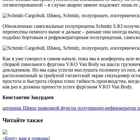
сегментированной – в случае аварии замене подлежит лишь ее 
Обновленные самосвальные полуприцепы Schmitz S.KI получил
перенесены немного выше и дальше – раньше они иногда выходи
подобно бортовым и рефрижераторным полуприцепам, самосвал
Как я уже говорил в самом начале, пока мы в конференц-зале 
сборкой панельного фургона V.KO Van Body на шасси грузовичка
докладчиков. Но мы едва успели выслушать половину из них, к
расположенный за трибуной гигантский экран секундомер остан
простота и быстрота сборки плюс гибкость производства, когда
как раз и должны принести успех фургонам V.KO Van Body.
Константин Закурдаев
шторник
Шмиц
развозной фургон
полуприцеп-рефрижератор
Читайте также
«Борт» вам в помощь!