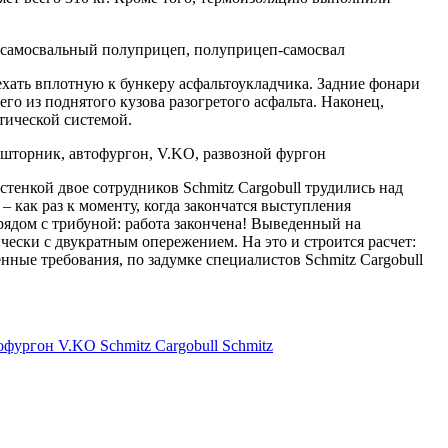
ать вплотную к бункеру асфальтоукладчика. Задние фонари
о из поднятого кузова разогретого асфальта. Наконец,
тической системой.
тенкой двое сотрудников Schmitz Cargobull трудились над
– как раз к моменту, когда закончатся выступления
 рядом с трибуной: работа закончена! Выведенный на
чески с двукратным опережением. На это и строится расчет:
нные требования, по задумке специалистов Schmitz Cargobull
офургон
V.KO
Schmitz Cargobull
Schmitz