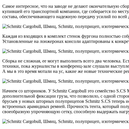
Самое интересное, что на заводе не делают окончательную сбор
купившей его транспортной компании, где собирается по мест
состава, обеспечивающего надежную передачу усилий по всей 
Каждая из входящих в комплект стенок фургона полностью соб
Установленные на лонжеронах консоли адаптированы к конкрет
Сборка не сложная, ее могут выполнить всего два человека. Ес
техники, пока журналисты в конференц-зале слушали выступлен
А мы в это время мотали на ус, какие же новые технические 
Начнем со шторников. У Schmitz Cargobull это семейство S.C
дополнительной фиксации груза, что позволило, с одной сторо
брусьев у новых шторных полуприцепов Schmitz S.CS теперь и
встроенных арамидных ремней. Прочность тента, который полу
своеобразную упрочняющую сетку, способную выдержать нагруз