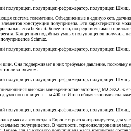
ающая система телематики. Объединенные в единую сеть датчики
е элементов конструкции полуприцепа. Эти характеристики можно
рое называется beSmart. Более того, посредством такого прило
регата. Концепция подобных умных полуприцепов получила назва
 полуприцепов Schmitz.
ки шин. Она поддерживает в них требуемое давление, поскольк
я топлива тягачом.
отличающийся высокой маневренностью автопоезд M.CS/Z.CS: его
сса двухосного прицепа – на 400 кг. Итого общая экономия снар
льку масса автопоезда в Европе строго контролируется, для уве
свальных полуприцепов. В частности, термоизолированная моди
г. Теперь для 24-кубового полуприцепа масса утеплителя состав