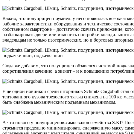
Важно, что полуприцеп поумнел: у него появилась всеохватыв
рабочие характеристики оборудования и техническое состояни
собственном смартфоне – достаточно скачать приложение, кото
разблокировать двери или изменить настройки холодильного аг
владельцам не только изотермических, но и бортовых шторных
Сюда же добавим, что полуприцеп обзавелся системой подкач
сопротивления качению, а значит – и к повышению потреблени
Еще одной новинкой среди шторников Schmitz Cargobull стал 
тентованного кузова трехосного тягача снижена на 100 кг, ма
быть снабжена механическим подъемным механизмом.
А что нового у полуприцепов-самосвалов семейства S.KI? Поско
стремится предельно минимизировать снаряженную массу само
облегченный материал утеплителя, снизивший ее массу на 50 к