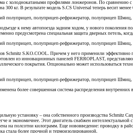
ама с холоднокатаными профилями лонжеронов. По сравнению с
 300 кг. В результате модель S.CS Universal теперь весит менее 
одъезде к нему автопоезда задним ходом, у нового поколения п
менно предусмотрена специальная защита дверных петель, когд
ов Schmitz S.KO.COOL. Причем у него применили эффективно г
зготовлен из инновационных панелей FERROPLAST, представля
аллического покрытия. Опционально может использоваться тех
именена более совершенная система распределения внутренних в
ьную установку – она собственного производства Schmitz Carg
егче и экономичнее. Этот двигатель снабжен интеллектуальной 
чена на полсотни килограмм. Еще нововведение: проводку в райо
ка стала более прочной и термоизолированной.