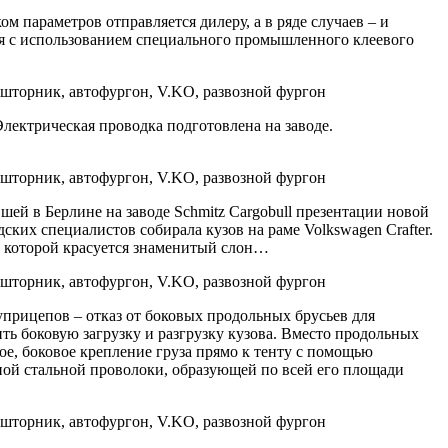
м параметров отправляется дилеру, а в ряде случаев – и
тся с использованием специального промышленного клеевого
лектрическая проводка подготовлена на заводе.
шей в Берлине на заводе Schmitz Cargobull презентации новой
ких специалистов собирала кузов на раме Volkswagen Crafter.
е которой красуется знаменитый слон…
уприцепов – отказ от боковых продольных брусьев для
ить боковую загрузку и разгрузку кузова. Вместо продольных
е, боковое крепление груза прямо к тенту с помощью
ной стальной проволоки, образующей по всей его площади