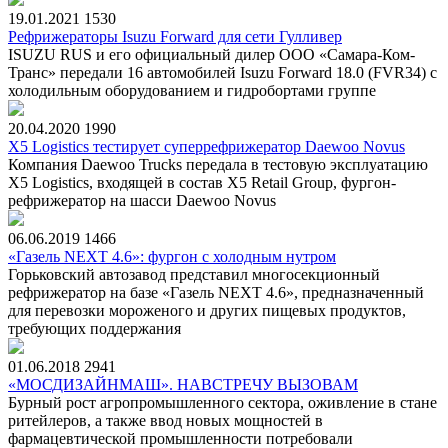
19.01.2021
1530
Рефрижераторы Isuzu Forward для сети Гулливер
ISUZU RUS и его официальный дилер ООО «Самара-Ком-
Транс» передали 16 автомобилей Isuzu Forward 18.0 (FVR34) с
холодильным оборудованием и гидробортами группе
20.04.2020
1990
X5 Logistics тестирует суперрефрижератор Daewoo Novus
Компания Daewoo Trucks передала в тестовую эксплуатацию
X5 Logistics, входящей в состав X5 Retail Group, фургон-
рефрижератор на шасси Daewoo Novus
06.06.2019
1466
«Газель NEXT 4.6»: фургон с холодным нутром
Горьковский автозавод представил многосекционный
рефрижератор на базе «Газель NEXT 4.6», предназначенный
для перевозки мороженого и других пищевых продуктов,
требующих поддержания
01.06.2018
2941
«МОСДИЗАЙНМАШ». НАВСТРЕЧУ ВЫЗОВАМ
Бурный рост агропромышленного сектора, оживление в стане
ритейлеров, а также ввод новых мощностей в
фармацевтической промышленности потребовали