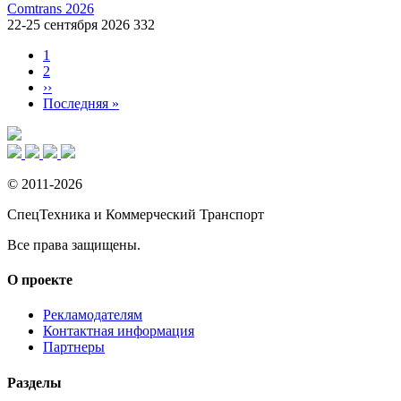
Comtrans 2026
22-25 сентября 2026
332
Страница
1
Страница
2
Нумерация
Следующая
››
страниц
страница
Последняя
Последняя »
страница
© 2011-2026
СпецТехника и Коммерческий Транспорт
Все права защищены.
О проекте
Рекламодателям
Контактная информация
Партнеры
Разделы