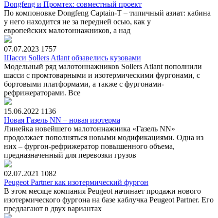
Dongfeng и Промтех: совместный проект
По компоновке Dongfeng Captain-T – типичный азиат: кабина
у него находится не за передней осью, как у
европейских малотоннажников, а над
07.07.2023
1757
Шасси Sollers Atlant обзавелись кузовами
Модельный ряд малотоннажников Sollers Atlant пополнили
шасси с промтоварными и изотермическими фургонами, с
бортовыми платформами, а также с фургонами-
рефрижераторами. Все
15.06.2022
1136
Новая Газель NN – новая изотерма
Линейка новейшего малотоннажника «Газель NN»
продолжает пополняться новыми модификациями. Одна из
них – фургон-рефрижератор повышенного объема,
предназначенный для перевозки грузов
02.07.2021
1082
Peugeot Partner как изотермический фургон
В этом месяце компания Peugeot начинает продажи нового
изотермического фургона на базе каблучка Peugeot Partner. Его
предлагают в двух вариантах