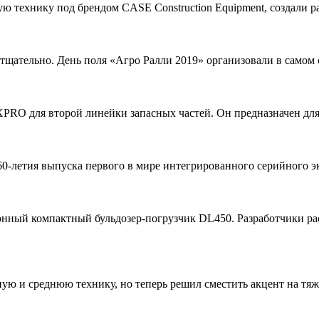
ю технику под брендом CASE Construction Equipment, создали р
щательно. День поля «Агро Ралли 2019» организовали в самом 
XPRO для второй линейки запасных частей. Он предназначен дл
60-летия выпуска первого в мире интегрированного серийного э
онный компактный бульдозер-погрузчик DL450. Разработчики ра
ую и среднюю технику, но теперь решил сместить акцент на тя