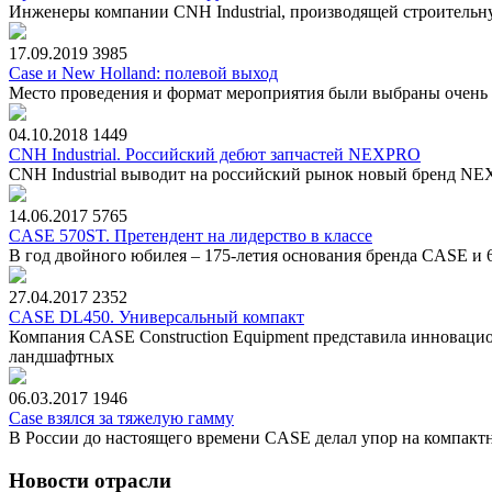
Инженеры компании CNH Industrial, производящей строительну
17.09.2019
3985
Case и New Holland: полевой выход
Место проведения и формат мероприятия были выбраны очень т
04.10.2018
1449
CNH Industrial. Российский дебют запчастей NEXPRO
CNH Industrial выводит на российский рынок новый бренд NE
14.06.2017
5765
CASE 570ST. Претендент на лидерство в классе
В год двойного юбилея – 175-летия основания бренда CASE и 
27.04.2017
2352
CASE DL450. Универсальный компакт
Компания CASE Construction Equipment представила инноваци
ландшафтных
06.03.2017
1946
Case взялся за тяжелую гамму
В России до настоящего времени CASE делал упор на компактн
Новости отрасли