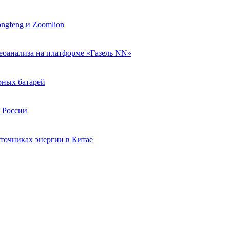
ngfeng и Zoomlion
еоанализа на платформе «Газель NN»
рных батарей
в России
точниках энергии в Китае