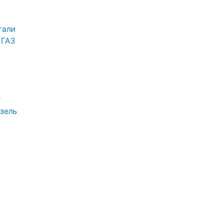
тали
 ГАЗ
т
азель