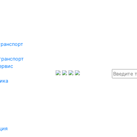
транспорт
транспорт
ервис
ика
ция