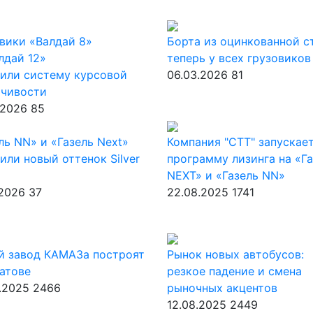
вики «Валдай 8»
Борта из оцинкованной с
лдай 12»
теперь у всех грузовиков
или систему курсовой
06.03.2026
81
йчивости
.2026
85
ль NN» и «Газель Next»
Компания "СТТ" запускае
или новый оттенок Silver
программу лизинга на «Г
NEXT» и «Газель NN»
.2026
37
22.08.2025
1741
й завод КАМАЗа построят
Рынок новых автобусов:
атове
резкое падение и смена
.2025
2466
рыночных акцентов
12.08.2025
2449