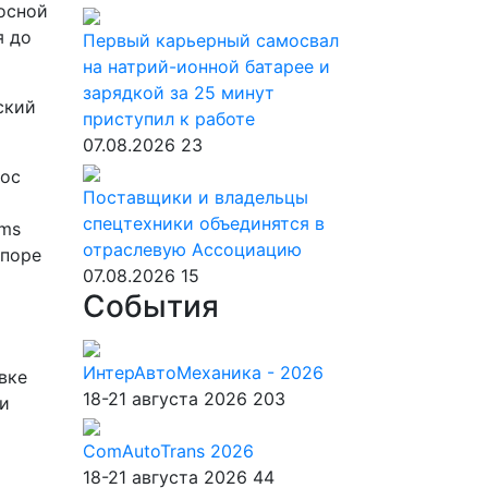
осной
я до
Первый карьерный самосвал
на натрий-ионной батарее и
зарядкой за 25 минут
приступил к работе
07.08.2026
23
сос
Поставщики и владельцы
спецтехники объединятся в
ems
отраслевую Ассоциацию
апоре
07.08.2026
15
События
ИнтерАвтоМеханика - 2026
вке
18-21 августа 2026
203
 и
ComAutoTrans 2026
18-21 августа 2026
44