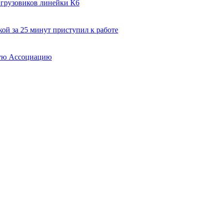
 грузовиков линейки К6
ой за 25 минут приступил к работе
вую Ассоциацию