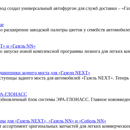
вод создал универсальный автофургон для служб доставки – «Га
ue
 расширении заводской палитры цветов у семейств автомобилей
T» и «Газель NN»
 запуске новой комплексной программы лизинга для легких ко
одшипники заднего моста для «Газели NEXT»
тупицы заднего моста для автомобилей «Газель NEXT». Теперь н
 ЭРА-ГЛОНАСС
ся обновленный блок системы ЭРА-ГЛОНАСС. Главное нововведен
ры для «Газель NEXT», «Газель NN» и «Соболь NN»
 ассортимент оригинальных запчастей для легких коммерчески