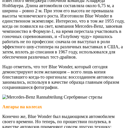
известного менеджера гоночной команды Альфреда
Нойбауера. Длина автомобиля составляла около 6,75 м, а
ширина – ровно 2 м. При этом его высота не превышала
высоты человеческого роста. Изготовили Blue Wonder в
единственном экземпляре. Интересно, что в том же 1955 году,
когда он появился на свет, компания Mercedes-Benz, завоевав
чемпионство в Формуле-1, на время перестала участвовать в
гоночных соревнованиях, и «Голубому чуду» пришлось
работать не по профессии: сначала он выступал в роли
эффектного шоу-стоппера на различных выставках в США, а
затем, вплоть до списания в 1967 году, использовался для
обеспечения различных тест-драйвов.
Надо отметить, что тот Blue Wonder, который сегодня
демонстрируют всем желающим – всего лишь копия
блиставшего когда-то оригинала: воссозданием автовоза
занимались, используя в качестве образца главным образом
сохранившиеся фотографии.
Ангары на колесах
Конечно же, Blue Wonder был выдающимся автомобилем
своего времени. Но теперь, по прошествии полувека, в
качестве автовозов применяют совсем другую технику: