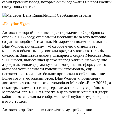
серии громких побед, которые были одержаны на протяжении
следующих пяти лет.
«Голубое Чудо»
Автовоз, который появился в распоряжении «Серебряных
стрел» в 1955 году, стал самым необычным за всю историю
создания подобной техники. Не даром он получил название
Blue Wonder, по нашему – «Голубое чудо»: отнести эту
машину к обычным грузовикам вряд ли у кого хватило бы
смелости. Заимствованное у шикарного седана Mercedes-Benz
S300 шасси, вынесенная далеко вперед кабина, неожиданно
аэродинамичные формы кузова – когда на платформу этого
автовоза устанавливали гоночный автомобиль, еще
неизвестно, кто из них больше привлекал к себе внимание.
Более того, в моторный отсек Blue Wonder «прописали»
двигатель от спортивного автомобиля Mercedes-Benz 300SL, а
некоторые элементы интерьера заимствовали у серийного
Mercedes-Benz 180. От него же в дело пошли крылья и двери
кабины, хотя, глядя на изображение «Голубого чуда», веришь
в это с трудом.
Автовоз разработали по настойчивому требованию