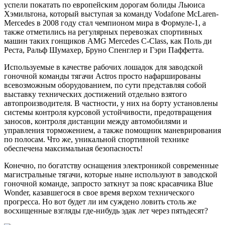
успели покатать по европейским дорогам болиды Льюиса
Хэмильтона, который выступая за команду Vodafone McLaren-
Mercedes в 2008 году стал чемпионом мира в Формуле-1, а
также отметились на регулярных перевозках спортивных
машин таких гонщиков AMG Mercedes C-Class, как Поль ди
Реста, Ральф Шумахер, Бруно Спенглер и Гэри Паффетта.
Используемые в качестве рабочих лошадок для заводской
гоночной команды тягачи Actros просто нафаршированы
всевозможным оборудованием, по сути представляя собой
выставку технических достижений отдельно взятого
автопроизводителя. В частности, у них на борту установлены
системы контроля курсовой устойчивости, предотвращения
заносов, контроля дистанции между автомобилями и
управления торможением, а также помощник маневрирования
по полосам. Что же, уникальной спортивной технике
обеспечена максимальная безопасность!
Конечно, по богатству оснащения электроникой современные
магистральные тягачи, которые ныне используют в заводской
гоночной команде, запросто заткнут за пояс красавчика Blue
Wonder, казавшегося в свое время верхом технического
прогресса. Но вот будет ли им суждено ловить столь же
восхищенные взгляды где-нибудь эдак лет через пятьдесят?