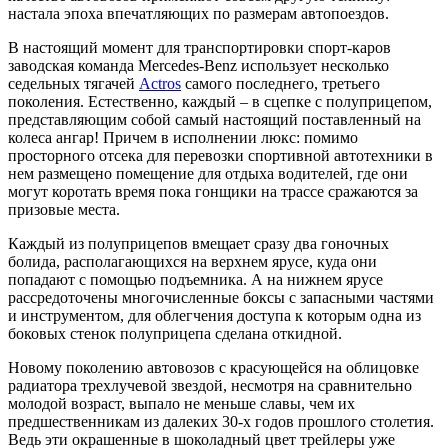
настала эпоха впечатляющих по размерам автопоездов.
В настоящий момент для транспортировки спорт-каров
заводская команда Mercedes-Benz использует несколько
седельных тягачей
Actros
самого последнего, третьего
поколения. Естественно, каждый – в сцепке с полуприцепом,
представляющим собой самый настоящий поставленный на
колеса ангар! Причем в исполнении люкс: помимо
просторного отсека для перевозки спортивной автотехники в
нем размещено помещение для отдыха водителей, где они
могут коротать время пока гонщики на трассе сражаются за
призовые места.
Каждый из полуприцепов вмещает сразу два гоночных
болида, располагающихся на верхнем ярусе, куда они
попадают с помощью подъемника. А на нижнем ярусе
рассредоточены многочисленные боксы с запасными частями
и инструментом, для облегчения доступа к которым одна из
боковых стенок полуприцепа сделана откидной.
Новому поколению автовозов с красующейся на облицовке
радиатора трехлучевой звездой, несмотря на сравнительно
молодой возраст, выпало не меньше славы, чем их
предшественникам из далеких 30-х годов прошлого столетия.
Ведь эти окрашенные в шоколадный цвет трейлеры уже