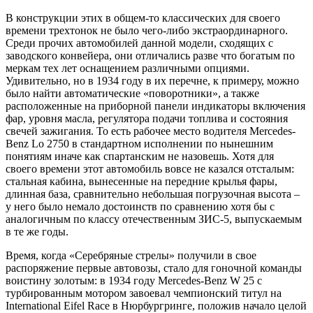
В конструкции этих в общем-то классических для своего
времени трехтонок не было чего-либо экстраординарного.
Среди прочих автомобилей данной модели, сходящих с
заводского конвейера, они отличались разве что богатым по
меркам тех лет оснащением различными опциями.
Удивительно, но в 1934 году в их перечне, к примеру, можно
было найти автоматические «поворотники», а также
расположенные на приборной панели индикаторы включения
фар, уровня масла, регулятора подачи топлива и состояния
свечей зажигания. То есть рабочее место водителя Mercedes-
Benz Lo 2750 в стандартном исполнении по нынешним
понятиям иначе как спартанским не назовешь. Хотя для
своего времени этот автомобиль вовсе не казался отсталым:
стальная кабина, вынесенные на передние крылья фары,
длинная база, сравнительно небольшая погрузочная высота –
у него было немало достоинств по сравнению хотя бы с
аналогичным по классу отечественным ЗИС-5, выпускаемым
в те же годы.
Время, когда «Серебряные стрелы» получили в свое
распоряжение первые автовозы, стало для гоночной команды
воистину золотым: в 1934 году Mercedes-Benz W 25 с
турбированным мотором завоевал чемпионский титул на
International Eifel Race в Нюрбургринге, положив начало целой