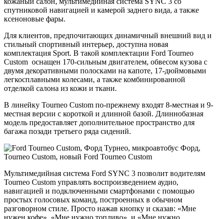
кожаный салон, мультимедийная система SYNC 3 со
спутниковой навигацией и камерой заднего вида, а также
ксеноновые фары.
Для клиентов, предпочитающих динамичный внешний вид и
стильный спортивный интерьер, доступна новая
комплектация Sport. В такой комплектации Ford Tourneo
Custom оснащен 170-сильным двигателем, обвесом кузова с
двумя декоративными полосками на капоте, 17-дюймовыми
легкосплавными колесами, а также комбинированной
отделкой салона из кожи и ткани.
В линейку Tourneo Custom по-прежнему входят 8-местная и 9-
местная версии с короткой и длинной базой. Длиннобазная
модель предоставляет дополнительное пространство для
багажа позади третьего ряда сидений.
Мультимедийная система Ford SYNC 3 позволит водителям
Tourneo Custom управлять воспроизведением аудио,
навигацией и подключенными смартфонами с помощью
простых голосовых команд, построенных в обычном
разговорном стиле. Просто нажав кнопку и сказав: «Мне
нужен кофе», «Мне нужно топливо», и «Мне нужно