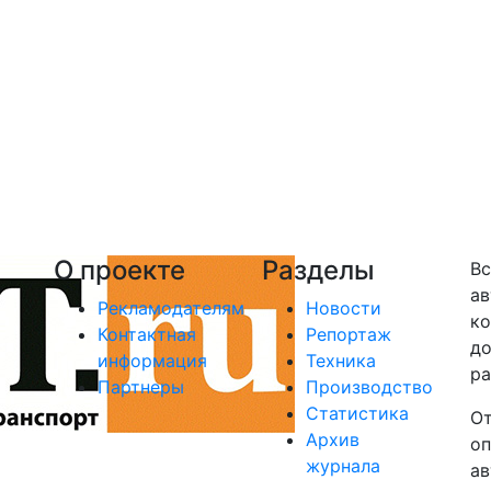
О проекте
Разделы
Вс
ав
Рекламодателям
Новости
ко
Контактная
Репортаж
до
информация
Техника
ра
Партнеры
Производство
Статистика
От
Архив
оп
журнала
ав