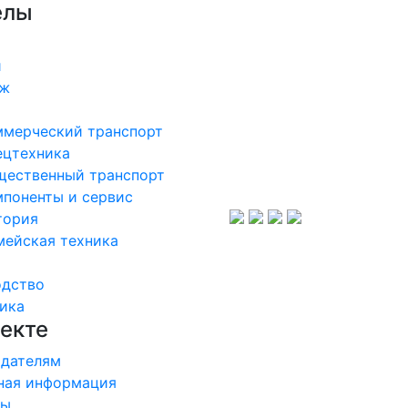
елы
и
аж
ммерческий транспорт
ецтехника
щественный транспорт
поненты и сервис
тория
мейская техника
одство
ика
екте
дателям
ная информация
ры