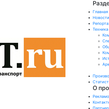
Разд
Главная
Новост
Репорт
Техника
Ко
Сп
Об
Ком
Ис
Ар
Произв
Статист
О про
Рекламо
Контакт
Партне