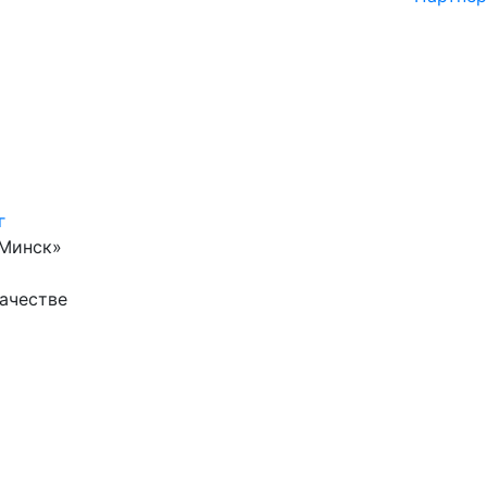
г
 Минск»
ачестве