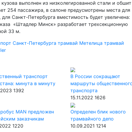
о кузова выполнен из низколегированной стали и обшит
т 254 пассажира, в салоне предусмотрены места для
, для Санкт-Петербурга вместимость будет увеличена:
заказа «Штадлер Минск» разработает трехсекционную
ной 33 м.
спорт Санкт-Петербурга
трамвай Метелица
трамвай
ler
ственный транспорт
В России сокращают
стана: минута в минуту
маршруты общественног
.2023
1392
транспорта
15.11.2022
1626
тробус MAN предложен
Определен блик нового
ийским заказчикам
трамвайного депо
.2022
1220
10.09.2021
1214