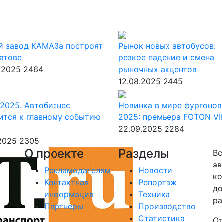
й завод КАМАЗа построят
Рынок новых автобусов:
атове
резкое падение и смена
.2025
2464
рыночных акцентов
12.08.2025
2445
2025. Автобизнес
Новинка в мире фургонов
ится к главному событию
2025: премьера FOTON V
22.09.2025
2284
.2025
2305
О проекте
Разделы
Вс
ав
Рекламодателям
Новости
ко
Контактная
Репортаж
до
информация
Техника
ра
Партнеры
Производство
Статистика
От