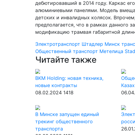
дебютировавший в 2014 году. Каркас ег
алюминиевыми панелями. Модель вмещае
детских и инвалидных колясок. Впрочем
предполагается, что в рамках данного 
модификацию трамвая габаритной длин
Электротранспорт
Штадлер Минск
тран
Общественный транспорт
Метелица
Stad
Читайте также
BKM Holding: новая техника,
Обще
новые контракты
Казах
08.02.2024
1418
06.04
В Минске запущен единый
Элек
трекинг общественного
росс
транспорта
26.01