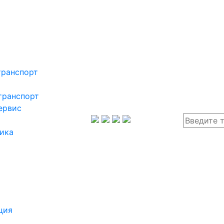
транспорт
транспорт
ервис
ика
ция