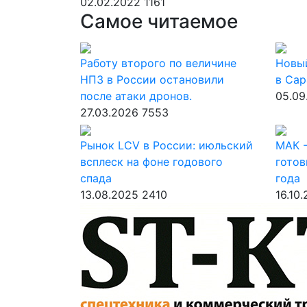
02.02.2022
1161
Самое читаемое
Работу второго по величине
Новы
НПЗ в России остановили
в Сар
после атаки дронов.
05.09
27.03.2026
7553
Рынок LCV в России: июльский
МАК -
всплеск на фоне годового
готов
спада
года
13.08.2025
2410
16.10