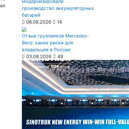
модернизировали
ал
производство аккумуляторных
батарей
06.08.2026
14
Отзыв грузовиков Mercedes-
Benz: какие риски для
владельцев в России
03.08.2026
49