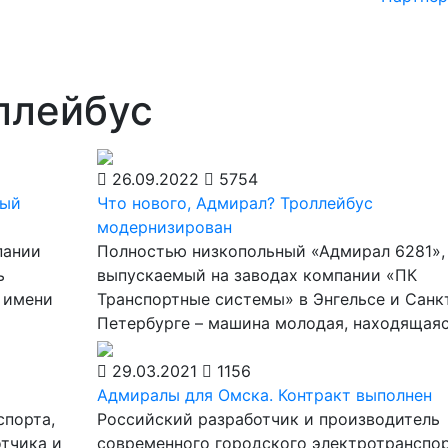
ллейбус
26.09.2022
5754
ный
Что нового, Адмирал? Троллейбус
модернизирован
пании
Полностью низкопольный «Адмирал 6281»,
ь
выпускаемый на заводах компании «ПК
 имени
Транспортные системы» в Энгельсе и Санк
Петербурге – машина молодая, находящаяс
29.03.2021
1156
Адмиралы для Омска. Контракт выполнен
спорта,
Российский разработчик и производитель
тчика и
современного городского электротранспо