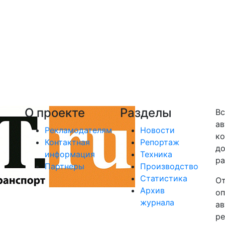
О проекте
Разделы
Вс
ав
Рекламодателям
Новости
ко
Контактная
Репортаж
до
информация
Техника
ра
Партнеры
Производство
Статистика
От
Архив
оп
журнала
ав
ре