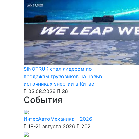
SINOTRUK стал лидером по
продажам грузовиков на новых
источниках энергии в Китае
03.08.2026
36
События
ИнтерАвтоМеханика - 2026
18-21 августа 2026
202