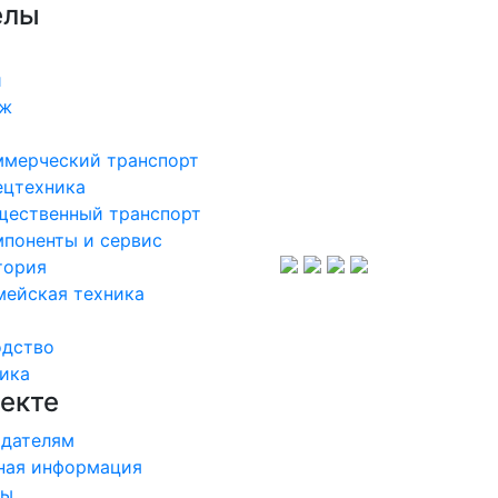
елы
и
аж
ммерческий транспорт
ецтехника
щественный транспорт
поненты и сервис
тория
мейская техника
одство
ика
екте
дателям
ная информация
ры