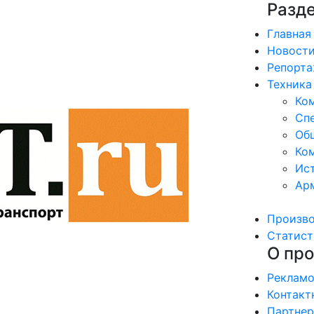
Разд
Главная
Новост
Репорт
Техника
Ко
Сп
Об
Ком
Ис
Ар
Произв
Статист
О про
Рекламо
Контакт
Партне