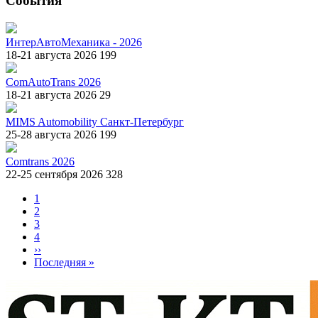
События
ИнтерАвтоМеханика - 2026
18-21 августа 2026
199
ComAutoTrans 2026
18-21 августа 2026
29
MIMS Automobility Санкт-Петербург
25-28 августа 2026
199
Comtrans 2026
22-25 сентября 2026
328
Страница
1
Страница
2
Нумерация
Страница
3
страниц
Страница
4
Следующая
››
страница
Последняя
Последняя »
страница