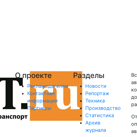
О проекте
Разделы
Вс
ав
Рекламодателям
Новости
ко
Контактная
Репортаж
до
информация
Техника
ра
Партнеры
Производство
Статистика
От
Архив
оп
журнала
ав