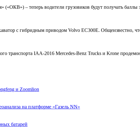
» («ОКВ») – теперь водители грузовиков будут получать баллы з
каватор с гибридным приводом Volvo EC300E. Общеизвестно, чт
го транспорта IAA-2016 Mercedes-Benz Trucks и Krone продемо
ngfeng и Zoomlion
еоанализа на платформе «Газель NN»
рных батарей