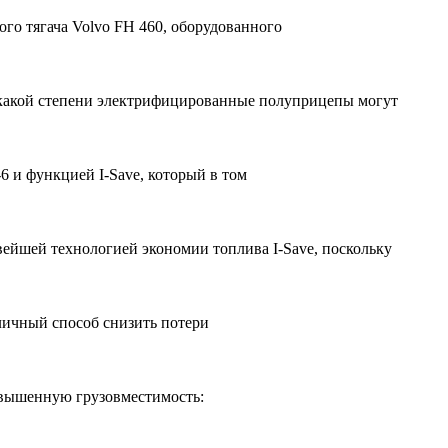
го тягача Volvo FH 460, оборудованного
 в какой степени электрифицированные полуприцепы могут
6 и функцией I-Save, который в том
овейшей технологией экономии топлива I-Save, поскольку
личный способ снизить потери
повышенную грузовместимость: