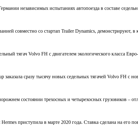
ермании независимых испытаниях автопоезда в составе седельно
панией совместно со стартап Trailer Dynamics, демонстрируют,
льный тягач Volvo FH с двигателем экологического класса Евро-
up заказала сразу тысячу новых седельных тягачей Volvo FH с н
порожнем состоянии трехосных и четырехосных грузовиков – от
 Hermes приступила в марте 2020 года. Ставка сделана на его 