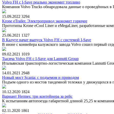
Volvo FH с I-Save реально экономит топливо
Компания Volvo Trucks обнародовала данные о проведённых в Г
15.09.2022
3294
Krone eTrailer. Электропривод экономит горючее
Прототипы Krone eCool Liner и eMegaLiner, разработанные ком
25.06.2021
1327
В Калуге начат выпуск Volvo FH с системой I-Save
В июне с конвейера калужского завода Volvo сошел первый седе
09.02.2021
1019
Тысяча Volvo FH с I-Save для Lannutti Group
Итальянская транспортно-логистическая компания Lannutti Gro
14.01.2021
2948
Новый мост Scania: с подъемом и приводом
Подъем одного из мостов тандемной тележки у движущихся в 
10.12.2020
1824
Вариант Hermes: три контейнера за рейс
К испытаниям автопоезда габаритной длиной 25,25 м компания
02.11.2020
1861