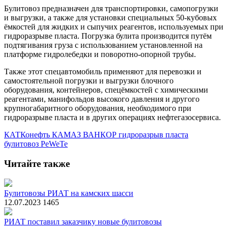
Булитовоз предназначен для транспортировки, самопогрузки
и выгрузки, а также для установки специальных 50-кубовых
ёмкостей для жидких и сыпучих реагентов, используемых при
гидроразрыве пласта. Погрузка булита производится путём
подтягивания груза с использованием установленной на
платформе гидролебедки и поворотно-опорной трубы.
Также этот спецавтомобиль применяют для перевозки и
самостоятельной погрузки и выгрузки блочного
оборудования, контейнеров, спецёмкостей с химическими
реагентами, манифольдов высокого давления и другого
крупногабаритного оборудования, необходимого при
гидроразрыве пласта и в других операциях нефтегазосервиса.
КАТКонефть
КАМАЗ ВАНКОР
гидроразрыв пласта
булитовоз
PeWeTe
Читайте также
Булитовозы РИАТ на камских шасси
12.07.2023
1465
РИАТ поставил заказчику новые булитовозы