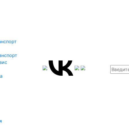
анспорт
анспорт
вис
ка
я