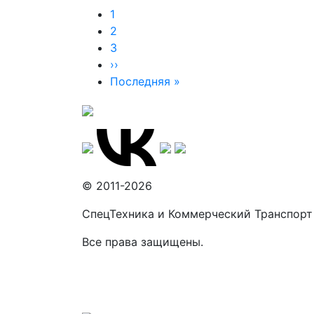
Нумерация
Страница
1
Страница
2
страниц
Страница
3
Следующая
››
страница
Последняя
Последняя »
страница
© 2011-2026
СпецТехника и Коммерческий Транспорт
Все права защищены.