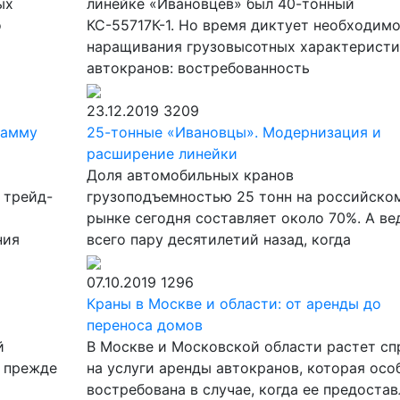
ых
линейке «Ивановцев» был 40-тонный
о
КС-55717К-1. Но время диктует необходим
наращивания грузовысотных характеристи
автокранов: востребованность
23.12.2019
3209
рамму
25-тонные «Ивановцы». Модернизация и
расширение линейки
Доля автомобильных кранов
 трейд-
грузоподъемностью 25 тонн на российско
рынке сегодня составляет около 70%. А ве
ния
всего пару десятилетий назад, когда
07.10.2019
1296
Краны в Москве и области: от аренды до
переноса домов
й
В Москве и Московской области растет сп
 прежде
на услуги аренды автокранов, которая осо
востребована в случае, когда ее предостав