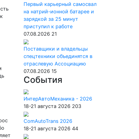
Первый карьерный самосвал
ость
на натрий-ионной батарее и
к
зарядкой за 25 минут
приступил к работе
07.08.2026
21
Поставщики и владельцы
спецтехники объединятся в
отраслевую Ассоциацию
м
07.08.2026
15
дь
События
ИнтерАвтоМеханика - 2026
18-21 августа 2026
203
рос
ComAutoTrans 2026
бо
18-21 августа 2026
44
ляет