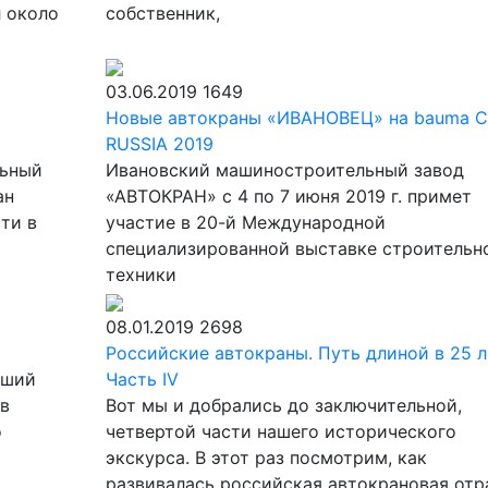
л около
собственник,
03.06.2019
1649
Новые автокраны «ИВАНОВЕЦ» на bauma 
RUSSIА 2019
льный
Ивановский машиностроительный завод
ан
«АВТОКРАН» c 4 по 7 июня 2019 г. примет
ти в
участие в 20-й Международной
специализированной выставке строительн
техники
08.01.2019
2698
Российские автокраны. Путь длиной в 25 л
ьший
Часть IV
 в
Вот мы и добрались до заключительной,
о
четвертой части нашего исторического
экскурса. В этот раз посмотрим, как
развивалась российская автокрановая отр