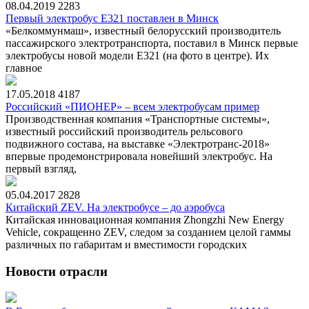
08.04.2019
2283
Первый электробус Е321 поставлен в Минск
«Белкоммунмаш», известный белорусский производитель
пассажирского электротранспорта, поставил в Минск первые
электробусы новой модели Е321 (на фото в центре). Их
главное
17.05.2018
4187
Российский «ПИОНЕР» – всем электробусам пример
Производственная компания «Транспортные системы»,
известный российский производитель рельсового
подвижного состава, на выставке «Электротранс-2018»
впервые продемонстрировала новейший электробус. На
первый взгляд,
05.04.2017
2828
Китайский ZEV. На электробусе – до аэробуса
Китайская инновационная компания Zhongzhi New Energy
Vehicle, сокращенно ZEV, следом за созданием целой гаммы
различных по габаритам и вместимости городских
Новости отрасли