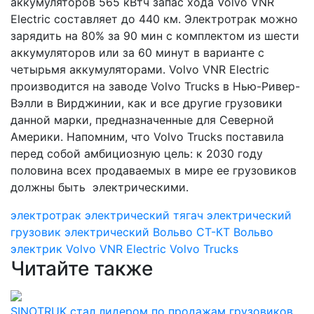
аккумуляторов 565 кВтч запас хода Volvo VNR
Electric составляет до 440 км. Электротрак можно
зарядить на 80% за 90 мин с комплектом из шести
аккумуляторов или за 60 минут в варианте с
четырьмя аккумуляторами. Volvo VNR Electric
производится на заводе Volvo Trucks в Нью-Ривер-
Вэлли в Вирджинии, как и все другие грузовики
данной марки, предназначенные для Северной
Америки. Напомним, что Volvo Trucks поставила
перед собой амбициозную цель: к 2030 году
половина всех продаваемых в мире ее грузовиков
должны быть электрическими.
электротрак
электрический тягач
электрический
грузовик
электрический Вольво
СТ-КТ
Вольво
электрик
Volvo VNR Electric
Volvo Trucks
Читайте также
SINOTRUK стал лидером по продажам грузовиков