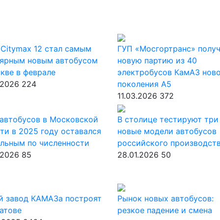
Citymax 12 стал самым
ГУП «Мосгортранс» полу
лярным новым автобусом
новую партию из 40
кве в феврале
электробусов КамАЗ нов
.2026
224
поколения А5
11.03.2026
372
автобусов в Московской
В столице тестируют три
ти в 2025 году оставался
новые модели автобусов
льным по численности
российского производст
.2026
85
28.01.2026
50
й завод КАМАЗа построят
Рынок новых автобусов:
атове
резкое падение и смена