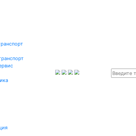
транспорт
транспорт
ервис
ика
ция