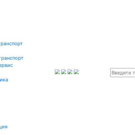
транспорт
транспорт
ервис
ика
ция