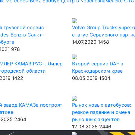
ик Mercedes-Benz
Евобус
центр в Краснознаменске
СТО
 грузовой сервис
Volvo Group Trucks учреж
des-Benz в Санкт-
статус Сервисного партн
рбурге
14.07.2020
1458
.2021
978
МЛЕР КАМАЗ РУС». Дилер
Второй сервис DAF в
городской области
Краснодарском крае
.2019
1422
08.05.2019
1504
й завод КАМАЗа построят
Рынок новых автобусов:
атове
резкое падение и смена
.2025
2464
рыночных акцентов
12.08.2025
2446