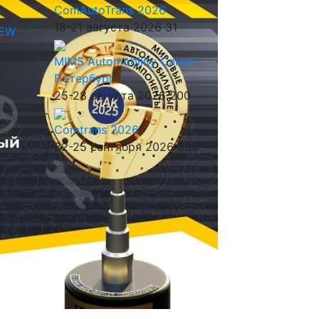
ComAutoTrans 2026
18-21 августа 2026
31
IEW
MIMS Automobility Санкт-
Петербург
25-28 августа 2026
200
Comtrans 2026
22-25 сентября 2026
330