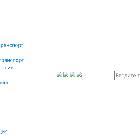
транспорт
транспорт
ервис
ика
ция