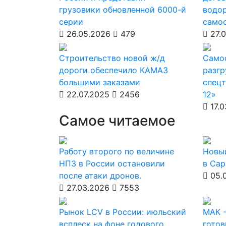
грузовики обновленной 6000-й
водо
серии
само
26.05.2026
479
27.0
Строительство новой ж/д
Самос
дороги обеспечило КАМАЗ
разгр
большими заказами
спецт
22.07.2025
2456
12»
17.0
Самое читаемое
Работу второго по величине
Новы
НПЗ в России остановили
в Сар
после атаки дронов.
05.
27.03.2026
7553
Рынок LCV в России: июльский
МАК -
всплеск на фоне годового
готов