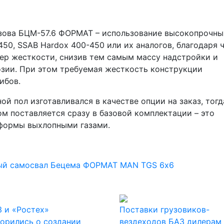
узова БЦМ-57.6 ФОРМАТ – использование высокопрочны
50, SSAB Hardox 400-450 или их аналогов, благодаря 
бер жесткости, снизив тем самым массу надстройки и
озии. При этом требуемая жесткость конструкции
ибов.
й пол изготавливался в качестве опции на заказ, тогд
ом поставляется сразу в базовой комплектации – это
формы выхлопными газами.
ый самосвал
Бецема ФОРМАТ
MAN TGS 6х6
 и «Ростех»
Поставки грузовиков-
орились о создании
вездеходов БАЗ дилерам