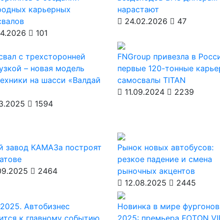
родных карьерных
нарастают
свалов
24.02.2026
47
4.2026
101
вал с трехсторонней
FNGroup привезла в Росс
узкой – новая модель
первые 120-тонные карь
ехники на шасси «Валдай
самосвалы TITAN
11.09.2024
2239
3.2025
1594
й завод КАМАЗа построят
Рынок новых автобусов:
атове
резкое падение и смена
09.2025
2464
рыночных акцентов
12.08.2025
2445
2025. Автобизнес
Новинка в мире фургонов
ится к главному событию
2025: премьера FOTON V