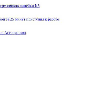
 грузовиков линейки К6
ой за 25 минут приступил к работе
вую Ассоциацию