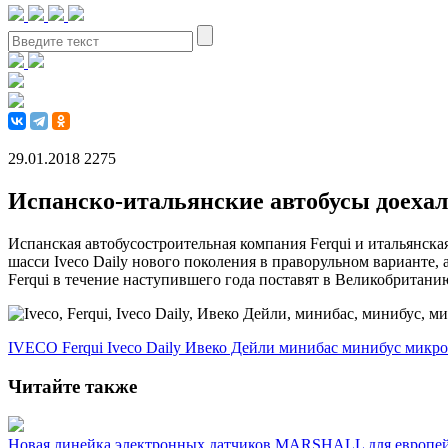
29.01.2018
2275
Испанско-итальянские автобусы доеха
Испанская автобусостроительная компания Ferqui и итальянска
шасси Iveco Daily нового поколения в праворульном варианте,
Ferqui в течение наступившего года поставят в Великобритани
IVECO
Ferqui
Iveco Daily
Ивеко Дейли
минибас
минибус
микро
Читайте также
Новая линейка электронных датчиков MARSHALL для европей