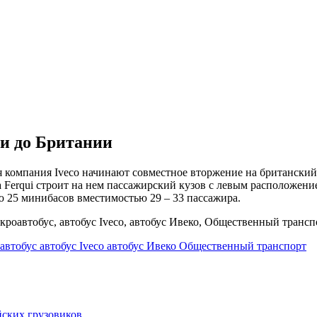
ли до Британии
я компания Iveco начинают совместное вторжение на британский
 а Ferqui строит на нем пассажирский кузов с левым расположен
ю 25 минибасов вместимостью 29 – 33 пассажира.
автобус
автобус Iveco
автобус Ивеко
Общественный транспорт
ских грузовиков