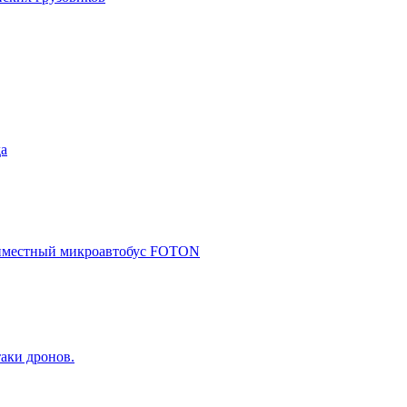
да
миместный микроавтобус FOTON
аки дронов.