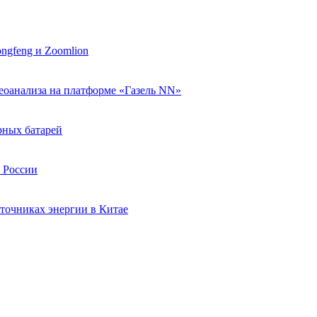
ngfeng и Zoomlion
еоанализа на платформе «Газель NN»
рных батарей
в России
точниках энергии в Китае