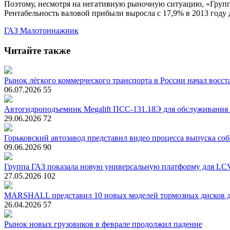
Поэтому, несмотря на негативную рыночную ситуацию, «Групп
Рентабельность валовой прибыли выросла с 17,9% в 2013 году д
ГАЗ
Малотоннажник
Читайте также
Рынок лёгкого коммерческого транспорта в России начал восст
06.07.2026
55
Автогидроподъемник Megalift ПСС-131.18Э для обслуживания 
29.06.2026
72
Горьковский автозавод представил видео процесса выпуска 
09.06.2026
90
Группа ГАЗ показала новую универсальную платформу для LC
27.05.2026
102
MARSHALL представил 10 новых моделей тормозных дисков д
26.04.2026
57
Рынок новых грузовиков в феврале продолжил падение