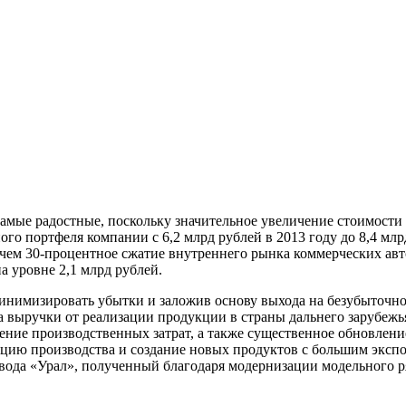
самые радостные, поскольку значительное увеличение стоимости
о портфеля компании с 6,2 млрд рублей в 2013 году до 8,4 млр
е чем 30-процентное сжатие внутреннего рынка коммерческих ав
а уровне 2,1 млрд рублей.
инимизировать убытки и заложив основу выхода на безубыточн
а выручки от реализации продукции в страны дальнего зарубеж
жение производственных затрат, а также существенное обновлен
зацию производства и создание новых продуктов с большим экс
авода «Урал», полученный благодаря модернизации модельного 