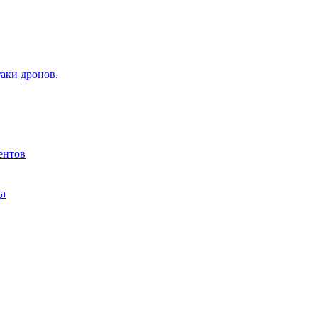
аки дронов.
ентов
да