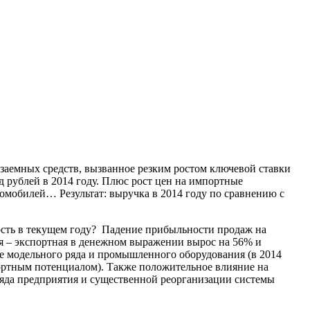
 заемных средств, вызванное резким ростом ключевой ставки
д рублей в 2014 году. Плюс рост цен на импортные
томобилей… Результат: выручка в 2014 году по сравнению с
ость в текущем году? Падение прибыльности продаж на
ья – экспортная в денежном выражении вырос на 56% и
ие модельного ряда и промышленного оборудования (в 2014
портным потенциалом). Также положительное влияние на
ряда предприятия и существенной реорганизации системы