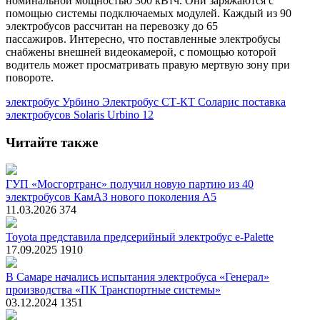
номинальной мощностью 300 кВтч. Они заряжаются с
помощью системы подключаемых модулей. Каждый из 90
электробусов рассчитан на перевозку до 65
пассажиров. Интересно, что поставленные электробусы
снабжены внешней видеокамерой, с помощью которой
водитель может просматривать правую мертвую зону при
повороте.
электробус Урбино
Электробус
СТ-КТ
Соларис
поставка
электробусов
Solaris Urbino 12
Читайте также
ГУП «Мосгортранс» получил новую партию из 40
электробусов КамАЗ нового поколения А5
11.03.2026
374
Toyota представила предсерийный электробус e-Palette
17.09.2025
1910
В Самаре начались испытания электробуса «Генерал»
производства «ПК Транспортные системы»
03.12.2024
1351