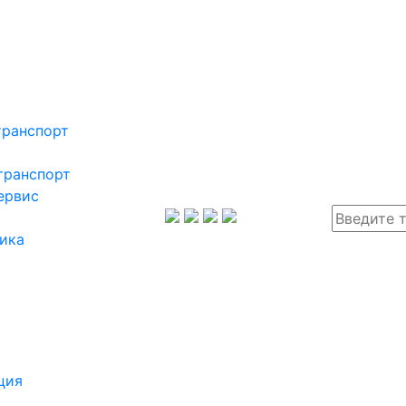
транспорт
транспорт
ервис
ика
ция