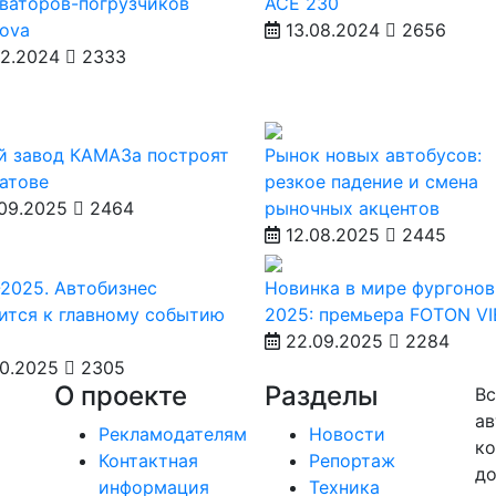
ваторов-погрузчиков
ACE 230
ova
13.08.2024
2656
12.2024
2333
й завод КАМАЗа построят
Рынок новых автобусов:
атове
резкое падение и смена
09.2025
2464
рыночных акцентов
12.08.2025
2445
2025. Автобизнес
Новинка в мире фургонов
ится к главному событию
2025: премьера FOTON V
22.09.2025
2284
10.2025
2305
О проекте
Разделы
Вс
ав
Рекламодателям
Новости
ко
Контактная
Репортаж
до
информация
Техника