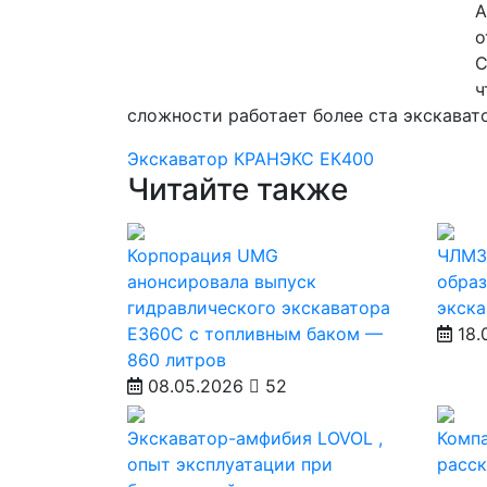
А
о
С
ч
сложности работает более ста экскава
Экскаватор
КРАНЭКС
ЕК400
Читайте также
Корпорация UMG
ЧЛМЗ
анонсировала выпуск
образ
гидравлического экскаватора
экска
Е360С с топливным баком —
18.
860 литров
08.05.2026
52
Экскаватор-амфибия LOVOL ,
Комп
опыт эксплуатации при
расск