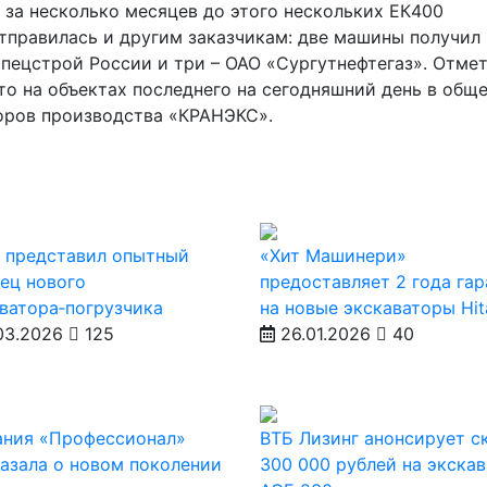
 за несколько месяцев до этого нескольких ЕК400
тправилась и другим заказчикам: две машины получил
пецстрой России и три – ОАО «Сургутнефтегаз». Отме
то на объектах последнего на сегодняшний день в общ
торов производства «КРАНЭКС».
 представил опытный
«Хит Машинери»
ец нового
предоставляет 2 года га
ватора‑погрузчика
на новые экскаваторы Hit
03.2026
125
26.01.2026
40
ания «Профессионал»
ВТБ Лизинг анонсирует с
азала о новом поколении
300 000 рублей на экска